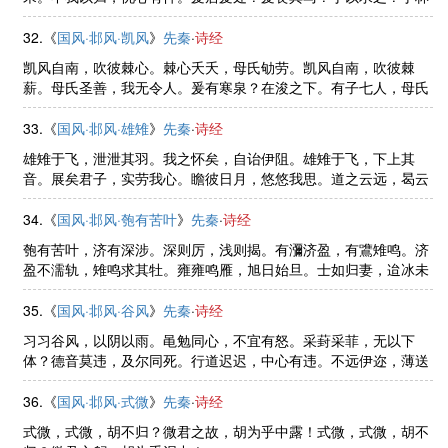
之下。死生契阔，与子成说。执子之手，与子偕老。于嗟阔兮，不
我活兮。于嗟洵兮，不我信兮。 ......
32.《
国风·邶风·凯风
》
先秦
·
诗经
凯风自南，吹彼棘心。棘心夭夭，母氏劬劳。凯风自南，吹彼棘
薪。母氏圣善，我无令人。爰有寒泉？在浚之下。有子七人，母氏
劳苦。睍睆黄鸟，载好其音。有子七人，莫慰母心。
33.《
国风·邶风·雄雉
》
先秦
·
诗经
雄雉于飞，泄泄其羽。我之怀矣，自诒伊阻。雄雉于飞，下上其
音。展矣君子，实劳我心。瞻彼日月，悠悠我思。道之云远，曷云
能来？百尔君子，不知德行。不忮不求，何用不臧。
34.《
国风·邶风·匏有苦叶
》
先秦
·
诗经
匏有苦叶，济有深涉。深则厉，浅则揭。有瀰济盈，有鷕雉鸣。济
盈不濡轨，雉鸣求其牡。雍雍鸣雁，旭日始旦。士如归妻，迨冰未
泮。招招舟子，人涉卬否。人涉卬否，卬须我友。
35.《
国风·邶风·谷风
》
先秦
·
诗经
习习谷风，以阴以雨。黾勉同心，不宜有怒。采葑采菲，无以下
体？德音莫违，及尔同死。行道迟迟，中心有违。不远伊迩，薄送
我畿。谁谓荼苦，其甘如荠。宴尔新婚，如兄如弟。泾以渭浊，湜
湜其沚。宴尔新婚，不我屑以。 ......
36.《
国风·邶风·式微
》
先秦
·
诗经
式微，式微，胡不归？微君之故，胡为乎中露！式微，式微，胡不