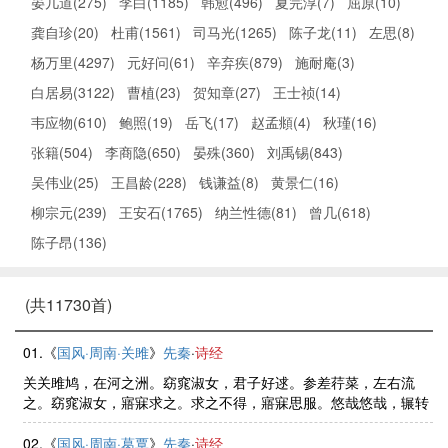
晏几道(275)
李白(1185)
韩愈(496)
夏完淳(7)
屈原(10)
龚自珍(20)
杜甫(1561)
司马光(1265)
陈子龙(11)
左思(8)
杨万里(4297)
元好问(61)
辛弃疾(879)
施耐庵(3)
白居易(3122)
曹植(23)
贺知章(27)
王士祯(14)
韦应物(610)
鲍照(19)
岳飞(17)
赵孟頫(4)
秋瑾(16)
张籍(504)
李商隐(650)
晏殊(360)
刘禹锡(843)
吴伟业(25)
王昌龄(228)
钱谦益(8)
黄景仁(16)
柳宗元(239)
王安石(1765)
纳兰性德(81)
曾几(618)
陈子昂(136)
(共11730首)
01.《
国风·周南·关雎
》
先秦
·
诗经
关关雎鸠，在河之洲。窈窕淑女，君子好逑。参差荇菜，左右流
之。窈窕淑女，寤寐求之。求之不得，寤寐思服。悠哉悠哉，辗转
反侧。参差荇菜，左右采之。窈窕淑女，琴瑟友之。参差荇菜，左
右芼之。窈窕淑女，钟鼓乐之。 ......
02.《
国风·周南·葛覃
》
先秦
·
诗经