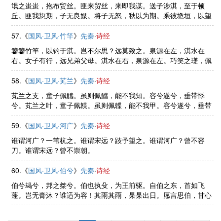
氓之蚩蚩，抱布贸丝。匪来贸丝，来即我谋。送子涉淇，至于顿
丘。匪我愆期，子无良媒。将子无怒，秋以为期。乘彼垝垣，以望
复关。不见复关，泣涕涟涟。既见复关，载笑载言。尔卜尔筮，体
无咎言。以尔车来，以我贿迁。 ......
57.《
国风·卫风·竹竿
》
先秦
·
诗经
籊籊竹竿，以钓于淇。岂不尔思？远莫致之。泉源在左，淇水在
右。女子有行，远兄弟父母。淇水在右，泉源在左。巧笑之瑳，佩
玉之傩。淇水滺滺，桧楫松舟。驾言出游，以写我忧。
58.《
国风·卫风·芄兰
》
先秦
·
诗经
芄兰之支，童子佩觿。虽则佩觿，能不我知。容兮遂兮，垂带悸
兮。芄兰之叶，童子佩韘。虽则佩韘，能不我甲。容兮遂兮，垂带
悸兮。
59.《
国风·卫风·河广
》
先秦
·
诗经
谁谓河广？一苇杭之。谁谓宋远？跂予望之。谁谓河广？曾不容
刀。谁谓宋远？曾不崇朝。
60.《
国风·卫风·伯兮
》
先秦
·
诗经
伯兮朅兮，邦之桀兮。伯也执殳，为王前驱。自伯之东，首如飞
蓬。岂无膏沐？谁适为容！其雨其雨，杲杲出日。愿言思伯，甘心
首疾。焉得谖草？言树之背。愿言思伯。使我心痗。