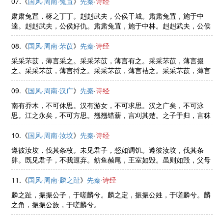
07.《
国风·周南·兔罝
》
先秦
·
诗经
肃肃兔罝，椓之丁丁。赳赳武夫，公侯干城。肃肃兔罝，施于中
逵。赳赳武夫，公侯好仇。肃肃兔罝，施于中林。赳赳武夫，公侯
腹心。
08.《
国风·周南·芣苡
》
先秦
·
诗经
采采芣苡，薄言采之。采采芣苡，薄言有之。采采芣苡，薄言掇
之。采采芣苡，薄言捋之。采采芣苡，薄言袺之。采采芣苡，薄言
襭之。
09.《
国风·周南·汉广
》
先秦
·
诗经
南有乔木，不可休思。汉有游女，不可求思。汉之广矣，不可泳
思。江之永矣，不可方思。翘翘错薪，言刈其楚。之子于归，言秣
其马。汉之广矣，不可泳思。江之永矣，不可方思。翘翘错薪，言
刈其蒌。之子于归，言秣其驹。 ......
10.《
国风·周南·汝坟
》
先秦
·
诗经
遵彼汝坟，伐其条枚。未见君子，惄如调饥。遵彼汝坟，伐其条
肄。既见君子，不我遐弃。鲂鱼赪尾，王室如毁。虽则如毁，父母
孔迩。
11.《
国风·周南·麟之趾
》
先秦
·
诗经
麟之趾，振振公子，于嗟麟兮。麟之定，振振公姓，于嗟麟兮。麟
之角，振振公族，于嗟麟兮。