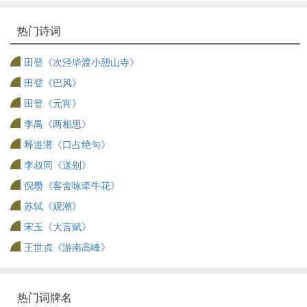
热门诗词
田登《次泾毕渡小憩山寺》
田登《巴风》
田登《元宵》
李禺《两相思》
释道潜《口占绝句》
李叔同《送别》
倪瓒《客舍咏牵牛花》
苏轼《观潮》
宋玉《大言赋》
王世贞《游南高峰》
热门词牌名