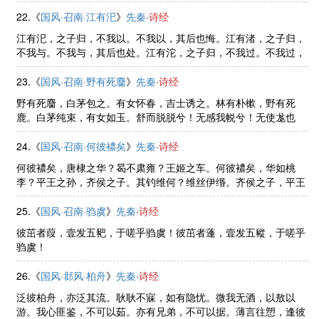
22.《
国风·召南·江有汜
》
先秦
·
诗经
江有汜，之子归，不我以。不我以，其后也悔。江有渚，之子归，
不我与。不我与，其后也处。江有沱，之子归，不我过。不我过，
其啸也歌。
23.《
国风·召南·野有死麕
》
先秦
·
诗经
野有死麕，白茅包之。有女怀春，吉士诱之。林有朴樕，野有死
鹿。白茅纯束，有女如玉。舒而脱脱兮！无感我帨兮！无使尨也
吠！
24.《
国风·召南·何彼襛矣
》
先秦
·
诗经
何彼襛矣，唐棣之华？曷不肃雍？王姬之车。何彼襛矣，华如桃
李？平王之孙，齐侯之子。其钓维何？维丝伊缗。齐侯之子，平王
之孙。
25.《
国风·召南·驺虞
》
先秦
·
诗经
彼茁者葭，壹发五豝，于嗟乎驺虞！彼茁者蓬，壹发五豵，于嗟乎
驺虞！
26.《
国风·邶风·柏舟
》
先秦
·
诗经
泛彼柏舟，亦泛其流。耿耿不寐，如有隐忧。微我无酒，以敖以
游。我心匪鉴，不可以茹。亦有兄弟，不可以据。薄言往愬，逢彼