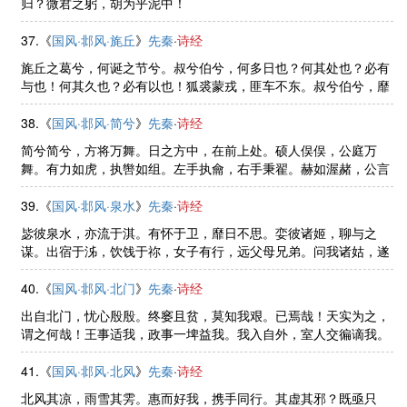
归？微君之躬，胡为乎泥中！
37.《
国风·邶风·旄丘
》
先秦
·
诗经
旄丘之葛兮，何诞之节兮。叔兮伯兮，何多日也？何其处也？必有
与也！何其久也？必有以也！狐裘蒙戎，匪车不东。叔兮伯兮，靡
所与同。琐兮尾兮，流离之子。叔兮伯兮，褎如充耳。
38.《
国风·邶风·简兮
》
先秦
·
诗经
简兮简兮，方将万舞。日之方中，在前上处。硕人俣俣，公庭万
舞。有力如虎，执辔如组。左手执龠，右手秉翟。赫如渥赭，公言
锡爵。山有榛，隰有苓。云谁之思？西方美人。彼美人兮，西方之
人兮。
39.《
国风·邶风·泉水
》
先秦
·
诗经
毖彼泉水，亦流于淇。有怀于卫，靡日不思。娈彼诸姬，聊与之
谋。出宿于泲，饮饯于祢，女子有行，远父母兄弟。问我诸姑，遂
及伯姊。出宿于干，饮饯于言。载脂载辖，还车言迈。遄臻于卫，
不瑕有害？我思肥泉，兹之永叹 ......
40.《
国风·邶风·北门
》
先秦
·
诗经
出自北门，忧心殷殷。终窭且贫，莫知我艰。已焉哉！天实为之，
谓之何哉！王事适我，政事一埤益我。我入自外，室人交徧谪我。
已焉哉！天实为之，谓之何哉！王事敦我，政事一埤遗我。我入自
外，室人交徧摧我。已焉哉！ ......
41.《
国风·邶风·北风
》
先秦
·
诗经
北风其凉，雨雪其雱。惠而好我，携手同行。其虚其邪？既亟只