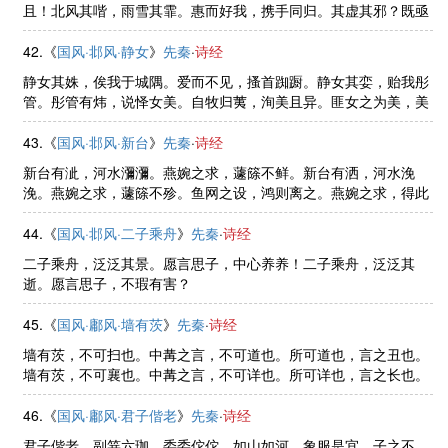
且！北风其喈，雨雪其霏。惠而好我，携手同归。其虚其邪？既亟
只且！莫赤匪狐，莫黑匪乌。惠而好我，携手同车。其虚其邪？既
亟只且！
42.《
国风·邶风·静女
》
先秦
·
诗经
静女其姝，俟我于城隅。爱而不见，搔首踟蹰。静女其娈，贻我彤
管。彤管有炜，说怿女美。自牧归荑，洵美且异。匪女之为美，美
人之贻。
43.《
国风·邶风·新台
》
先秦
·
诗经
新台有泚，河水瀰瀰。燕婉之求，蘧篨不鲜。新台有洒，河水浼
浼。燕婉之求，蘧篨不殄。鱼网之设，鸿则离之。燕婉之求，得此
戚施。
44.《
国风·邶风·二子乘舟
》
先秦
·
诗经
二子乘舟，泛泛其景。愿言思子，中心养养！二子乘舟，泛泛其
逝。愿言思子，不瑕有害？
45.《
国风·鄘风·墙有茨
》
先秦
·
诗经
墙有茨，不可扫也。中冓之言，不可道也。所可道也，言之丑也。
墙有茨，不可襄也。中冓之言，不可详也。所可详也，言之长也。
墙有茨，不可束也。中冓之言，不可读也。所可读也，言之辱也。
46.《
国风·鄘风·君子偕老
》
先秦
·
诗经
君子偕老，副笄六珈。委委佗佗，如山如河，象服是宜。子之不