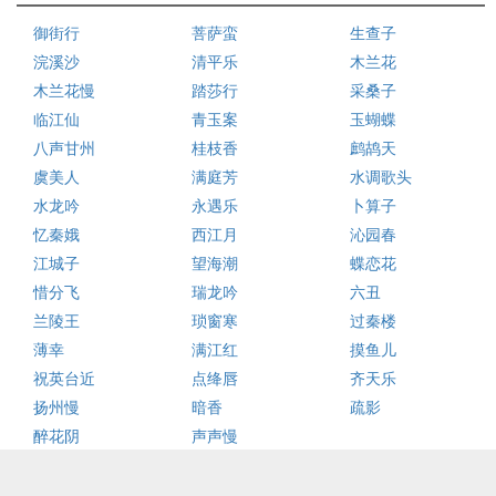
御街行
菩萨蛮
生查子
浣溪沙
清平乐
木兰花
木兰花慢
踏莎行
采桑子
临江仙
青玉案
玉蝴蝶
八声甘州
桂枝香
鹧鸪天
虞美人
满庭芳
水调歌头
水龙吟
永遇乐
卜算子
忆秦娥
西江月
沁园春
江城子
望海潮
蝶恋花
惜分飞
瑞龙吟
六丑
兰陵王
琐窗寒
过秦楼
薄幸
满江红
摸鱼儿
祝英台近
点绛唇
齐天乐
扬州慢
暗香
疏影
醉花阴
声声慢