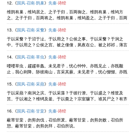
12.《
国风·召南·鹊巢
》
先秦
·
诗经
维鹊有巢，维鸠居之。之子于归，百两御之。维鹊有巢，维鸠方
之。之子于归，百两将之。维鹊有巢，维鸠盈之。之子于归，百两
成之。
13.《
国风·召南·采蘩
》
先秦
·
诗经
于以采蘩？于沼于沚。于以用之？公侯之事。于以采蘩？于涧之
中。于以用之？公侯之宫。被之僮僮，夙夜在公。被之祁祁，薄言
还归。
14.《
国风·召南·草虫
》
先秦
·
诗经
喓喓草虫，趯趯阜螽。未见君子，忧心忡忡。亦既见止，亦既觏
止，我心则降。陟彼南山，言采其蕨。未见君子，忧心惙惙。亦既
见止，亦既觏止，我心则说。陟彼南山，言采其薇。未见君子，我
心伤悲。亦既见止，亦既觏止， ......
15.《
国风·召南·采蘋
》
先秦
·
诗经
于以采蘋？南涧之滨。于以采藻？于彼行潦。于以盛之？维筐及
筥。于以湘之？维锜及釜。于以奠之？宗室牖下。谁其尸之？有齐
季女。
16.《
国风·召南·甘棠
》
先秦
·
诗经
蔽芾甘棠，勿剪勿伐，召伯所茇。蔽芾甘棠，勿剪勿败，召伯所
憩。蔽芾甘棠，勿剪勿拜，召伯所说。