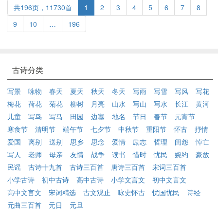
共196页，11730首
1
2
3
4
5
6
7
8
9
10
…
196
古诗分类
写景
咏物
春天
夏天
秋天
冬天
写雨
写雪
写风
写花
梅花
荷花
菊花
柳树
月亮
山水
写山
写水
长江
黄河
儿童
写鸟
写马
田园
边塞
地名
节日
春节
元宵节
寒食节
清明节
端午节
七夕节
中秋节
重阳节
怀古
抒情
爱国
离别
送别
思乡
思念
爱情
励志
哲理
闺怨
悼亡
写人
老师
母亲
友情
战争
读书
惜时
忧民
婉约
豪放
民谣
古诗十九首
古诗三百首
唐诗三百首
宋词三百首
小学古诗
初中古诗
高中古诗
小学文言文
初中文言文
高中文言文
宋词精选
古文观止
咏史怀古
忧国忧民
诗经
元曲三百首
元日
元旦