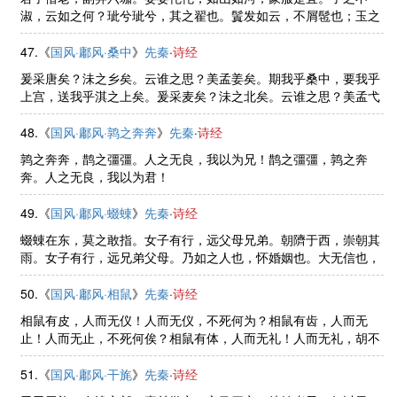
淑，云如之何？玼兮玼兮，其之翟也。鬒发如云，不屑髢也；玉之
瑱也，象之揥也，扬且之皙也。胡然而天也？胡然而帝也？瑳兮瑳
兮，其之展也。蒙彼绉絺，是绁 ......
47.《
国风·鄘风·桑中
》
先秦
·
诗经
爰采唐矣？沬之乡矣。云谁之思？美孟姜矣。期我乎桑中，要我乎
上宫，送我乎淇之上矣。爰采麦矣？沬之北矣。云谁之思？美孟弋
矣。期我乎桑中，要我乎上宫，送我乎淇之上矣。爰采葑矣？沬之
东矣。云谁之思？美孟庸矣。 ......
48.《
国风·鄘风·鹑之奔奔
》
先秦
·
诗经
鹑之奔奔，鹊之彊彊。人之无良，我以为兄！鹊之彊彊，鹑之奔
奔。人之无良，我以为君！
49.《
国风·鄘风·蝃蝀
》
先秦
·
诗经
蝃蝀在东，莫之敢指。女子有行，远父母兄弟。朝隮于西，崇朝其
雨。女子有行，远兄弟父母。乃如之人也，怀婚姻也。大无信也，
不知命也！
50.《
国风·鄘风·相鼠
》
先秦
·
诗经
相鼠有皮，人而无仪！人而无仪，不死何为？相鼠有齿，人而无
止！人而无止，不死何俟？相鼠有体，人而无礼！人而无礼，胡不
遄死？
51.《
国风·鄘风·干旄
》
先秦
·
诗经