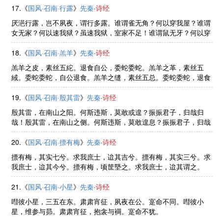
17.《
国风·召南·行露
》
先秦
·
诗经
厌浥行露，岂不夙夜，谓行多露。谁谓雀无角？何以穿我屋？谁谓
女无家？何以速我狱？虽速我狱，室家不足！谁谓鼠无牙？何以穿
我墉？谁谓女无家？何以速我讼？虽速我讼，亦不女从！
18.《
国风·召南·羔羊
》
先秦
·
诗经
羔羊之皮，素丝五紽。退食自公，委蛇委蛇。羔羊之革，素丝五
緎。委蛇委蛇，自公退食。羔羊之缝，素丝五总。委蛇委蛇，退食
自公。
19.《
国风·召南·殷其雷
》
先秦
·
诗经
殷其雷，在南山之阳。何斯违斯，莫敢或遑？振振君子，归哉归
哉！殷其雷，在南山之侧。何斯违斯，莫敢遑息？振振君子，归哉
归哉！殷其雷，在南山之下。何斯违斯，莫或遑处？振振君子，归
哉归哉！
20.《
国风·召南·摽有梅
》
先秦
·
诗经
摽有梅，其实七兮。求我庶士，迨其吉兮。摽有梅，其实三兮。求
我庶士，迨其今兮。摽有梅，顷筐塈之。求我庶士，迨其谓之。
21.《
国风·召南·小星
》
先秦
·
诗经
嘒彼小星，三五在东。肃肃宵征，夙夜在公。寔命不同。嘒彼小
星，维参与昴。肃肃宵征，抱衾与裯。寔命不犹。