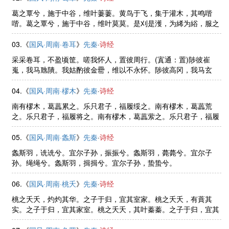
葛之覃兮，施于中谷，维叶萋萋。黄鸟于飞，集于灌木，其鸣喈
喈。葛之覃兮，施于中谷，维叶莫莫。是刈是濩，为絺为綌，服之
无斁。言告师氏，言告言归。薄污我私，薄浣我衣。害浣害否？归
宁父母。
03.《
国风·周南·卷耳
》
先秦
·
诗经
采采卷耳，不盈顷筐。嗟我怀人，置彼周行。(寘通：置)陟彼崔
嵬，我马虺隤。我姑酌彼金罍，维以不永怀。陟彼高冈，我马玄
黄。我姑酌彼兕觥，维以不永伤。陟彼砠矣，我马瘏矣，我仆痡
矣，云何吁矣。
04.《
国风·周南·樛木
》
先秦
·
诗经
南有樛木，葛藟累之。乐只君子，福履绥之。南有樛木，葛藟荒
之。乐只君子，福履将之。南有樛木，葛藟萦之。乐只君子，福履
成之。
05.《
国风·周南·螽斯
》
先秦
·
诗经
螽斯羽，诜诜兮。宜尔子孙，振振兮。螽斯羽，薨薨兮。宜尔子
孙。绳绳兮。螽斯羽，揖揖兮。宜尔子孙，蛰蛰兮。
06.《
国风·周南·桃夭
》
先秦
·
诗经
桃之夭夭，灼灼其华。之子于归，宜其室家。桃之夭夭，有蕡其
实。之子于归，宜其家室。桃之夭夭，其叶蓁蓁。之子于归，宜其
家人。