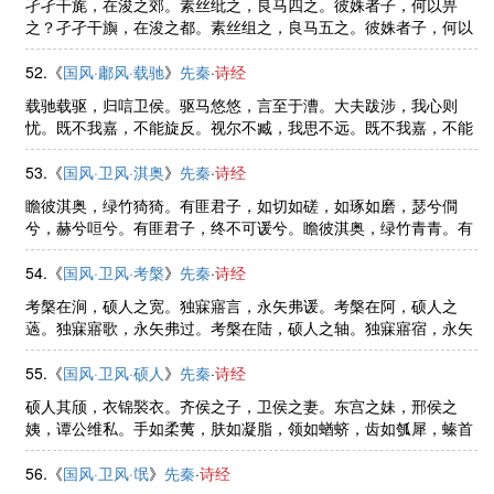
孑孑干旄，在浚之郊。素丝纰之，良马四之。彼姝者子，何以畀
之？孑孑干旟，在浚之都。素丝组之，良马五之。彼姝者子，何以
予之？孑孑干旌，在浚之城。素丝祝之，良马六之。彼姝者子，何
以告之？
52.《
国风·鄘风·载驰
》
先秦
·
诗经
载驰载驱，归唁卫侯。驱马悠悠，言至于漕。大夫跋涉，我心则
忧。既不我嘉，不能旋反。视尔不臧，我思不远。既不我嘉，不能
旋济？视尔不臧，我思不閟。陟彼阿丘，言采其蝱。女子善怀，亦
各有行。许人尤之，众稚且狂。 ......
53.《
国风·卫风·淇奥
》
先秦
·
诗经
瞻彼淇奥，绿竹猗猗。有匪君子，如切如磋，如琢如磨，瑟兮僴
兮，赫兮咺兮。有匪君子，终不可谖兮。瞻彼淇奥，绿竹青青。有
匪君子，充耳璓莹，会弁如星。瑟兮僴兮。赫兮咺兮，有匪君子，
终不可谖兮。瞻彼淇奥，绿竹如 ......
54.《
国风·卫风·考槃
》
先秦
·
诗经
考槃在涧，硕人之宽。独寐寤言，永矢弗谖。考槃在阿，硕人之
薖。独寐寤歌，永矢弗过。考槃在陆，硕人之轴。独寐寤宿，永矢
弗告。
55.《
国风·卫风·硕人
》
先秦
·
诗经
硕人其颀，衣锦褧衣。齐侯之子，卫侯之妻。东宫之妹，邢侯之
姨，谭公维私。手如柔荑，肤如凝脂，领如蝤蛴，齿如瓠犀，螓首
蛾眉，巧笑倩兮，美目盼兮。硕人敖敖，说于农郊。四牡有骄，朱
幩镳镳。翟茀以朝。大夫夙退， ......
56.《
国风·卫风·氓
》
先秦
·
诗经