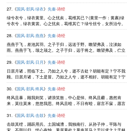
之怒。我心匪石，不可转也。我心匪席，不可卷也。威仪棣棣，不
可选也。忧心悄悄，愠于群小。 ......
27.《
国风·邶风·绿衣
》
先秦
·
诗经
绿兮衣兮，绿衣黄里。心之忧矣，曷维其已？(黄里一作：黄裹)绿
兮衣兮，绿衣黄裳。心之忧矣，曷维其亡？绿兮丝兮，女所治兮。
我思古人，俾无訧兮。絺兮绤兮，凄其以风。我思古人，实获我
心。
28.《
国风·邶风·燕燕
》
先秦
·
诗经
燕燕于飞，差池其羽。之子于归，远送于野。瞻望弗及，泣涕如
雨。燕燕于飞，颉之颃之。之子于归，远于将之。瞻望弗及，伫立
以泣。燕燕于飞，下上其音。之子于归，远送于南。瞻望弗及，实
劳我心。仲氏任只，其心塞渊。 ......
29.《
国风·邶风·日月
》
先秦
·
诗经
日居月诸，照临下土。乃如之人兮，逝不古处？胡能有定？宁不我
顾。日居月诸，下土是冒。乃如之人兮，逝不相好。胡能有定？宁
不我报。日居月诸，出自东方。乃如之人兮，德音无良。胡能有
定？俾也可忘。日居月诸，东方 ......
30.《
国风·邶风·终风
》
先秦
·
诗经
终风且暴，顾我则笑，谑浪笑敖，中心是悼。终风且霾，惠然肯
来，莫往莫来，悠悠我思。终风且曀，不日有曀，寤言不寐，愿言
则嚏。曀曀其阴，虺虺其雷，寤言不寐，愿言则怀。
31.《
国风·邶风·击鼓
》
先秦
·
诗经
击鼓其镗，踊跃用兵。土国城漕，我独南行。从孙子仲，平陈与
宋。不我以归，忧心有忡。爰居爰处？爰丧其马？于以求之？于林