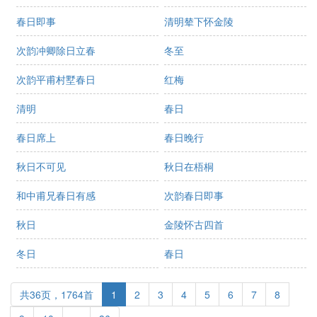
春日即事
清明辇下怀金陵
次韵冲卿除日立春
冬至
次韵平甫村墅春日
红梅
清明
春日
春日席上
春日晚行
秋日不可见
秋日在梧桐
和中甫兄春日有感
次韵春日即事
秋日
金陵怀古四首
冬日
春日
共36页，1764首
1
2
3
4
5
6
7
8