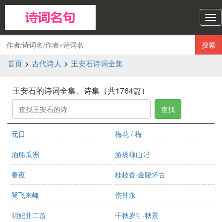
诗
词
名
搜索
句
导
首页
>
古代诗人
>
王安石诗词全集
航
王安石的诗词全集、诗集（共1764篇）
查找
元日
梅花 / 梅
泊船瓜洲
游褒禅山记
春夜
桂枝香·金陵怀古
登飞来峰
伤仲永
明妃曲二首
千秋岁引·秋景