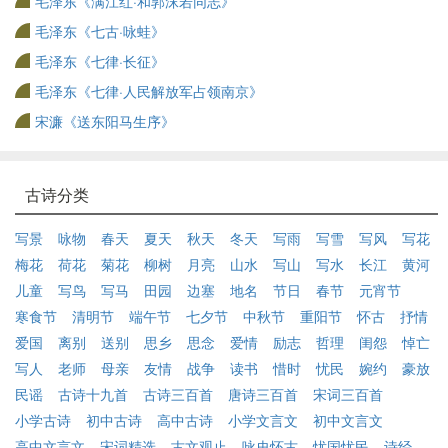
毛泽东《满江红·和郭沫若同志》
毛泽东《七古·咏蛙》
毛泽东《七律·长征》
毛泽东《七律·人民解放军占领南京》
宋濂《送东阳马生序》
古诗分类
写景
咏物
春天
夏天
秋天
冬天
写雨
写雪
写风
写花
梅花
荷花
菊花
柳树
月亮
山水
写山
写水
长江
黄河
儿童
写鸟
写马
田园
边塞
地名
节日
春节
元宵节
寒食节
清明节
端午节
七夕节
中秋节
重阳节
怀古
抒情
爱国
离别
送别
思乡
思念
爱情
励志
哲理
闺怨
悼亡
写人
老师
母亲
友情
战争
读书
惜时
忧民
婉约
豪放
民谣
古诗十九首
古诗三百首
唐诗三百首
宋词三百首
小学古诗
初中古诗
高中古诗
小学文言文
初中文言文
高中文言文
宋词精选
古文观止
咏史怀古
忧国忧民
诗经