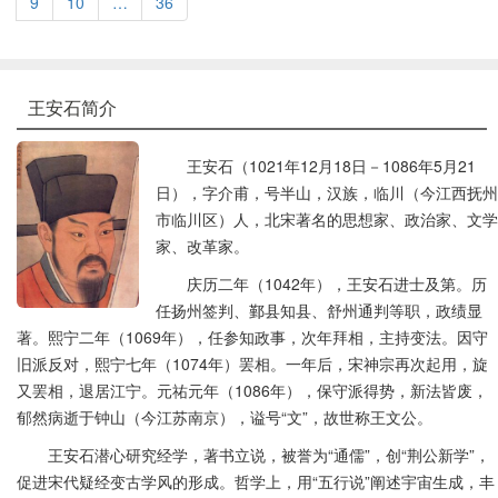
9
10
…
36
王安石简介
王安石（1021年12月18日－1086年5月21
日），字介甫，号半山，汉族，临川（今江西抚州
市临川区）人，北宋著名的思想家、政治家、文学
家、改革家。
庆历二年（1042年），王安石进士及第。历
任扬州签判、鄞县知县、舒州通判等职，政绩显
著。熙宁二年（1069年），任参知政事，次年拜相，主持变法。因守
旧派反对，熙宁七年（1074年）罢相。一年后，宋神宗再次起用，旋
又罢相，退居江宁。元祐元年（1086年），保守派得势，新法皆废，
郁然病逝于钟山（今江苏南京），谥号“文”，故世称王文公。
王安石潜心研究经学，著书立说，被誉为“通儒”，创“荆公新学”，
促进宋代疑经变古学风的形成。哲学上，用“五行说”阐述宇宙生成，丰