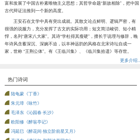
富和发展了中国古朴素唯物主义思想；其哲学命题“新故相除”，把中国
古代辩证法推到一个新的高度。
王安石在文学中具有突出成就。其散文论点鲜明、逻辑严密，有
很强的说服力，充分发挥了古文的实际功用；短文简洁峻切、短小精
悍，名列“唐宋八大家”。其诗“学杜得其瘦硬”，擅长于说理与修辞，晚
年诗风含蓄深沉、深婉不迫，以丰神远韵的风格在北宋诗坛自成一
家，世称 “王荆公体”。有《王临川集》、《临川集拾遗》等存世。
更多介绍..
热门诗词
陆龟蒙《丁香》
朱元璋《咏竹》
毛泽东《沁园春·长沙》
欧阳修《醉翁亭记》
冯延巳《醉花间·独立阶前星又月》