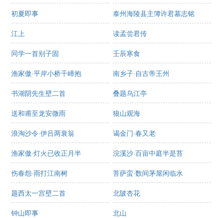
初夏即事
泰州海陵县主簿许君墓志铭
江上
读孟尝君传
同学一首别子固
壬辰寒食
渔家傲·平岸小桥千嶂抱
南乡子·自古帝王州
书湖阴先生壁二首
叠题乌江亭
送和甫至龙安微雨
狼山观海
浪淘沙令·伊吕两衰翁
谒金门·春又老
渔家傲·灯火已收正月半
浣溪沙·百亩中庭半是苔
伤春怨·雨打江南树
菩萨蛮·数间茅屋闲临水
题西太一宫壁二首
北陂杏花
钟山即事
北山