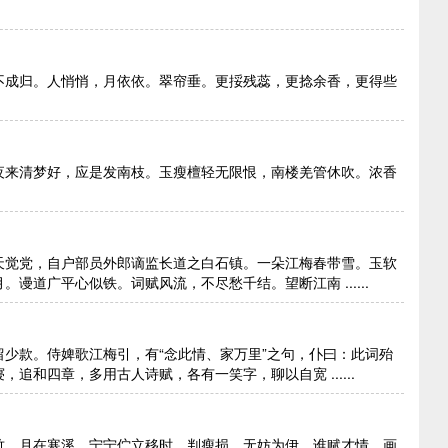
不成归。人悄悄，月依依。翠帘垂。更挼残蕊，更捻余香，更得些
夜来清梦好，应是发南枝。玉瘦檀轻无限恨，南楼羌管休吹。浓香
天觉党，自户部员外郎谪监长道之白石镇。一朵江梅春带雪。玉软
道广平心似铁。词赋风流，不尽愁千结。望断江南 ......
少款。侍婢歌江梅引，有“念此情、家万里”之句，仆曰：此词殆
和四章，多用古人诗赋，各有一笑字，聊以自宽 ......
竹，月在寒溪。宁宁伫立移时。判瘦损、无妨为伊。谁赋才情，画