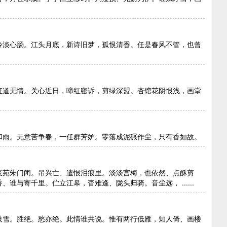
冷淡心肠。江头月底，新诗旧梦，孤恨清香。任是春风不管，也曾
枉道无情。关心近日，啼红密诉，剪绿深盟。杏馆花阴恨浅，画堂
和雨。无意苦争春，一任群芳妒。零落成泥碾作尘，只有香如故。
废苑朱门闭。吊兴亡、遣恨泪痕里。淡淡宫梅，也依然、点酥剪
谁与寄千里。伫立江皋，杳难逢、陇头归骑。音尘远， ......
枝雪。胜绝。愁亦绝。此情谁共说。惟有两行低雁，知人倚、画楼