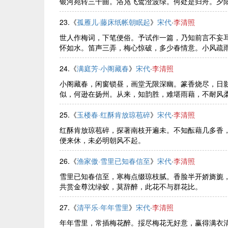
银河宛转三千曲。浴凫飞鹭澄波绿。何处是归舟。夕
23.《
孤雁儿·藤床纸帐朝眠起
》
宋代
·
李清照
世人作梅词，下笔便俗。予试作一篇，乃知前言不妄
怀如水。笛声三弄，梅心惊破，多少春情意。小风疏雨萧萧
24.《
满庭芳·小阁藏春
》
宋代
·
李清照
小阁藏春，闲窗锁昼，画堂无限深幽。篆香烧尽，日
似，何逊在扬州。从来，知韵胜，难堪雨藉，不耐风柔。
25.《
玉楼春·红酥肯放琼苞碎
》
宋代
·
李清照
红酥肯放琼苞碎，探著南枝开遍未。不知酝藉几多香
便来休，未必明朝风不起。
26.《
渔家傲·雪里已知春信至
》
宋代
·
李清照
雪里已知春信至，寒梅点缀琼枝腻。香脸半开娇旖旎
共赏金尊沈绿蚁，莫辞醉，此花不与群花比。
27.《
清平乐·年年雪里
》
宋代
·
李清照
年年雪里，常插梅花醉。挼尽梅花无好意，赢得满衣