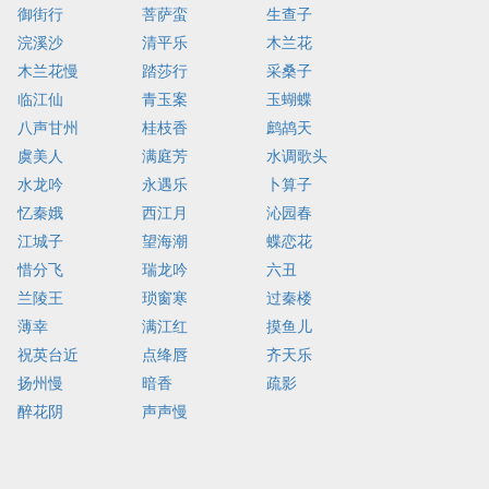
御街行
菩萨蛮
生查子
浣溪沙
清平乐
木兰花
木兰花慢
踏莎行
采桑子
临江仙
青玉案
玉蝴蝶
八声甘州
桂枝香
鹧鸪天
虞美人
满庭芳
水调歌头
水龙吟
永遇乐
卜算子
忆秦娥
西江月
沁园春
江城子
望海潮
蝶恋花
惜分飞
瑞龙吟
六丑
兰陵王
琐窗寒
过秦楼
薄幸
满江红
摸鱼儿
祝英台近
点绛唇
齐天乐
扬州慢
暗香
疏影
醉花阴
声声慢