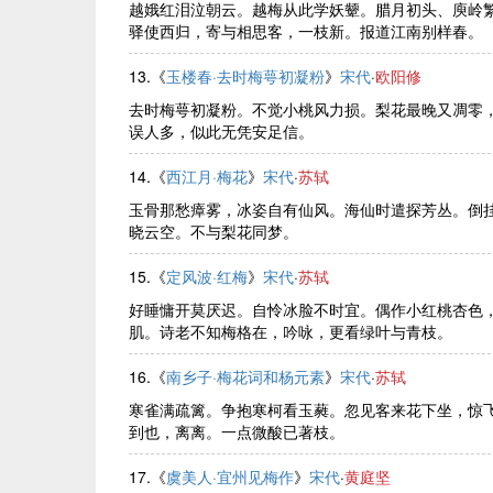
越娥红泪泣朝云。越梅从此学妖颦。腊月初头、庾岭
驿使西归，寄与相思客，一枝新。报道江南别样春。
13.《
玉楼春·去时梅萼初凝粉
》
宋代
·
欧阳修
去时梅萼初凝粉。不觉小桃风力损。梨花最晚又凋零
误人多，似此无凭安足信。
14.《
西江月·梅花
》
宋代
·
苏轼
玉骨那愁瘴雾，冰姿自有仙风。海仙时遣探芳丛。倒挂
晓云空。不与梨花同梦。
15.《
定风波·红梅
》
宋代
·
苏轼
好睡慵开莫厌迟。自怜冰脸不时宜。偶作小红桃杏色
肌。诗老不知梅格在，吟咏，更看绿叶与青枝。
16.《
南乡子·梅花词和杨元素
》
宋代
·
苏轼
寒雀满疏篱。争抱寒柯看玉蕤。忽见客来花下坐，惊
到也，离离。一点微酸已著枝。
17.《
虞美人·宜州见梅作
》
宋代
·
黄庭坚