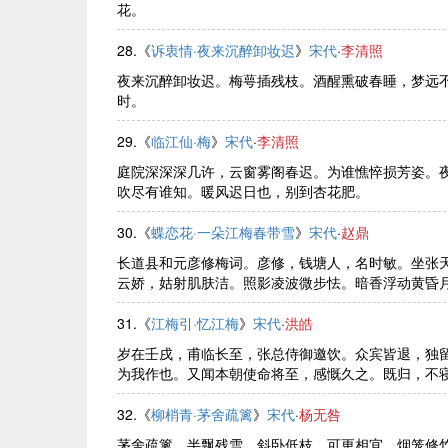
花。
28.《
诉衷情·夜来沉醉卸妆迟
》
宋代
·
李清照
夜来沉醉卸妆迟。梅萼插残枝。酒醒熏破春睡，梦远
时。
29.《
临江仙·梅
》
宋代
·
李清照
庭院深深深几许，云窗雾阁春迟。为谁憔悴损芳姿。
吹尽有谁知。暖风迟日也，别到杏花肥。
30.《
蝶恋花·一朵江梅春带雪
》
宋代
·
赵鼎
长道县和元彦修梅词。彦修，钱塘人，名时敏。坐张
云娇，姑射肌肤洁。照影凌波微步怯。暗香浮动黄昏月。谩
31.《
江梅引·忆江梅
》
宋代
·
洪皓
岁在壬戌，甫临长至，张总侍御邀饮。众宾皆退，独留
为我作也。又闻本朝使命将至，感慨久之。既归，不寝，追
32.《
柳梢青·茅舍疏篱
》
宋代
·
杨无咎
茅舍疏篱。半飘残雪，斜卧低枝。可更相宜，烟笼修