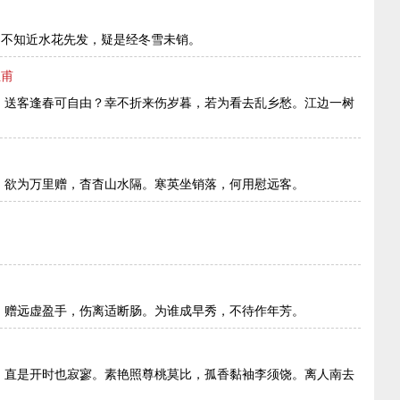
)不知近水花先发，疑是经冬雪未销。
杜甫
，送客逢春可自由？幸不折来伤岁暮，若为看去乱乡愁。江边一树
。欲为万里赠，杳杳山水隔。寒英坐销落，何用慰远客。
。
。赠远虚盈手，伤离适断肠。为谁成早秀，不待作年芳。
，直是开时也寂寥。素艳照尊桃莫比，孤香黏袖李须饶。离人南去