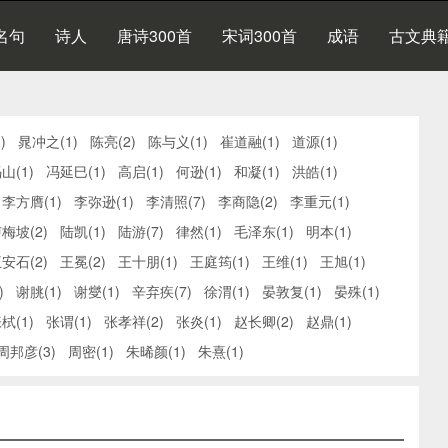
名句
诗人
唐诗300首
宋词300首
成语
古文典
)
晁冲之(1)
陈亮(2)
陈与义(1)
崔道融(1)
道源(1)
山(1)
冯延巳(1)
高启(1)
何逊(1)
和凝(1)
洪皓(1)
李方膺(1)
李弥逊(1)
李清照(7)
李商隐(2)
李重元(1)
梅坡(2)
陆凯(1)
陆游(7)
律然(1)
毛泽东(1)
明本(1)
安石(2)
王冕(2)
王十朋(1)
王庭筠(1)
王维(1)
王旭(1)
)
谢朓(1)
谢燮(1)
辛弃疾(7)
徐渭(1)
晏敦复(1)
晏殊(1)
栻(1)
张谓(1)
张孝祥(2)
张炎(1)
赵长卿(2)
赵鼎(1)
周邦彦(3)
周密(1)
朱晞颜(1)
朱熹(1)