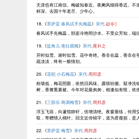
天涯也有江南信。梅破知春近。夜阑风细得香迟。不
杯深。去国十年老尽、少年心。
18.《
菩萨蛮·春风试手先梅蕊
》
宋代
·
赵令
春风试手先梅蕊，頩姿冷艳明沙水。不受众芳知，端
19.《
盐角儿·亳社观梅
》
宋代
·
晁补之
开时似雪。谢时似雪。花中奇绝。香非在蕊，香非在
疏淡淡，终有一般情别。
20.《
花犯·小石梅花
》
宋代
·
周邦彦
粉墙低，梅花照眼，依然旧风味。露痕轻缀。疑净洗
树，香篝熏素被。今年对花最匆匆，相逢似有恨，依依愁悴
21.《
三部乐·商调梅雪
》
宋代
·
周邦彦
浮玉飞琼，向邃馆静轩，倍增清绝。夜窗垂练，何用
取，寄赠情人桃叶。回文近传锦字，道为君瘦损，是人都
22.《
菩萨蛮·梅雪
》
宋代
·
周邦彦