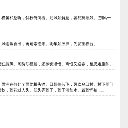
。横笛和愁听，斜枝倚病看。朔风如解意，容易莫摧残。(朔风一
。风递幽香出，禽窥素艳来。明年如应律，先发望春台。
丝狂惹风。闲阶莎径碧，远梦犹堪惜。离恨又迎春，相思难重陈。
。西洲在何处？两桨桥头渡。日暮伯劳飞，风吹乌臼树。树下即门
莲花过人头。低头弄莲子，莲子清如水。置莲怀袖 ......
。