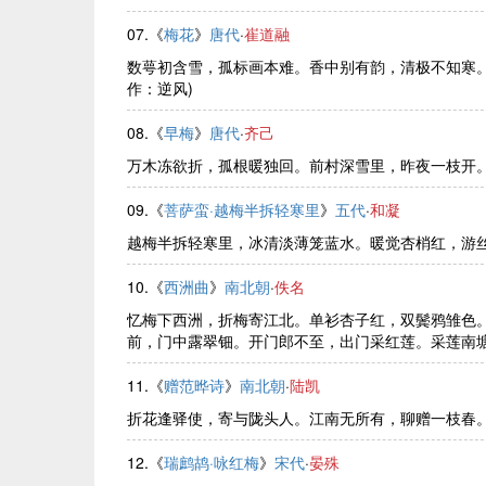
07.《
梅花
》
唐代
·
崔道融
数萼初含雪，孤标画本难。香中别有韵，清极不知寒
作：逆风)
08.《
早梅
》
唐代
·
齐己
万木冻欲折，孤根暖独回。前村深雪里，昨夜一枝开
09.《
菩萨蛮·越梅半拆轻寒里
》
五代
·
和凝
越梅半拆轻寒里，冰清淡薄笼蓝水。暖觉杏梢红，游
10.《
西洲曲
》
南北朝
·
佚名
忆梅下西洲，折梅寄江北。单衫杏子红，双鬓鸦雏色
前，门中露翠钿。开门郎不至，出门采红莲。采莲南塘秋，
11.《
赠范晔诗
》
南北朝
·
陆凯
折花逢驿使，寄与陇头人。江南无所有，聊赠一枝春
12.《
瑞鹧鸪·咏红梅
》
宋代
·
晏殊