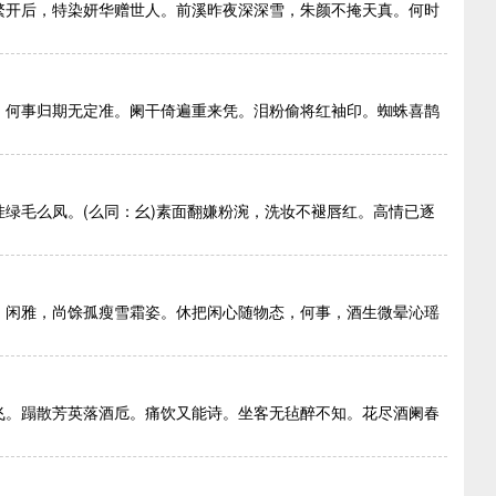
繁开后，特染妍华赠世人。前溪昨夜深深雪，朱颜不掩天真。何时
，何事归期无定准。阑干倚遍重来凭。泪粉偷将红袖印。蜘蛛喜鹊
绿毛么凤。(么同：幺)素面翻嫌粉涴，洗妆不褪唇红。高情已逐
，闲雅，尚馀孤瘦雪霜姿。休把闲心随物态，何事，酒生微晕沁瑶
飞。蹋散芳英落酒卮。痛饮又能诗。坐客无毡醉不知。花尽酒阑春