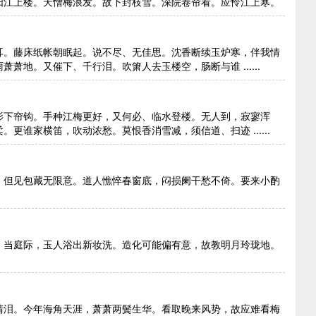
阳江上楼。天憎梅浪发。故下封枝雪。深院卷帘看。应怜江上寒。
耳。藤床纸帐朝眠起。说不尽、无佳思。沈香断续玉炉寒，伴我情
地。又催下、千行泪。吹箫人去玉楼空，肠断与谁 ......
影下帘钩。手种江梅更好，又何必、临水登楼。无人到，寂寥浑
更谁家横笛，吹动浓愁。莫恨香消雪减，须信道、扫迹 ......
，但见包藏无限意。道人憔悴春窗底，闷损阑干愁不倚。要来小酌
，当庭际，玉人浴出新妆洗。造化可能偏有意，故教明月玲珑地。
清泪。今年海角天涯，萧萧两鬓生华。看取晚来风势，故应难看梅