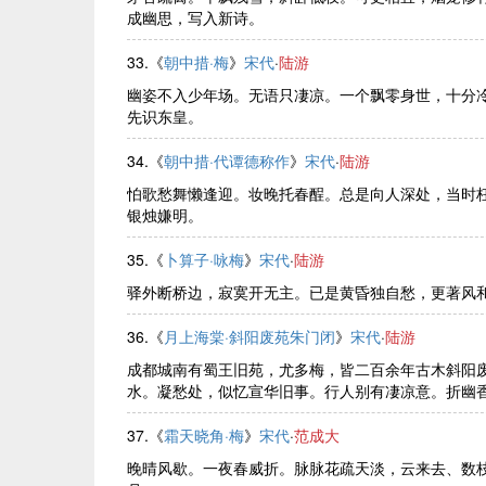
成幽思，写入新诗。
33.《
朝中措·梅
》
宋代
·
陆游
幽姿不入少年场。无语只凄凉。一个飘零身世，十分
先识东皇。
34.《
朝中措·代谭德称作
》
宋代
·
陆游
怕歌愁舞懒逢迎。妆晚托春酲。总是向人深处，当时
银烛嫌明。
35.《
卜算子·咏梅
》
宋代
·
陆游
驿外断桥边，寂寞开无主。已是黄昏独自愁，更著风
36.《
月上海棠·斜阳废苑朱门闭
》
宋代
·
陆游
成都城南有蜀王旧苑，尤多梅，皆二百余年古木斜阳
水。凝愁处，似忆宣华旧事。行人别有凄凉意。折幽香、
37.《
霜天晓角·梅
》
宋代
·
范成大
晚晴风歇。一夜春威折。脉脉花疏天淡，云来去、数