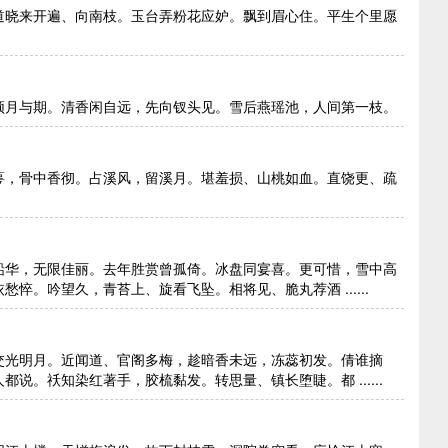
道晓来开遍、向南枝。玉台弄粉花应妒。飘到眉心住。平生个里愿
须月与期。清香闲自远，先向钗头见。雪后燕瑶池，人间第一枝。
萼，骨中香彻。占溪风，留溪月。堪羞损、山桃如血。直饶更、疏
铅华，无限佳丽。去年胜赏曾孤倚。冰盘同宴喜。更可惜，雪中高
。吟望久，青苔上、旋看飞坠。相将见、脆丸荐酒 ......
交光明月。近闻道、官阁多梅，趁暗香未远，冻蕊初发。倩谁摘
说。祅知染红著手，胶梳黏发。转思量、镇长堕睫。都 ......