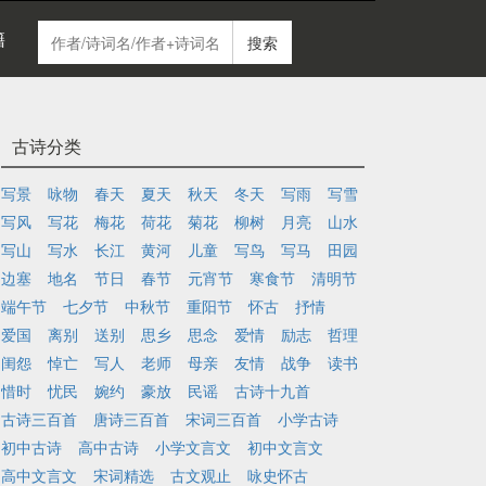
籍
搜索
古诗分类
写景
咏物
春天
夏天
秋天
冬天
写雨
写雪
写风
写花
梅花
荷花
菊花
柳树
月亮
山水
写山
写水
长江
黄河
儿童
写鸟
写马
田园
边塞
地名
节日
春节
元宵节
寒食节
清明节
端午节
七夕节
中秋节
重阳节
怀古
抒情
爱国
离别
送别
思乡
思念
爱情
励志
哲理
闺怨
悼亡
写人
老师
母亲
友情
战争
读书
惜时
忧民
婉约
豪放
民谣
古诗十九首
古诗三百首
唐诗三百首
宋词三百首
小学古诗
初中古诗
高中古诗
小学文言文
初中文言文
高中文言文
宋词精选
古文观止
咏史怀古