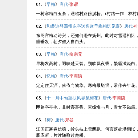
01.《
早梅
》
唐代
·
张谓
一树寒梅白玉条，迥临村路傍溪桥。(村路一作：林村
02.《
和裴迪登蜀州东亭送客逢早梅相忆见寄
》
唐代
·
东阁官梅动诗兴，还如何逊在扬州。此时对雪遥相忆
垂垂发，朝夕催人自白头。
03.《
早梅
》
唐代
·
柳宗元
早梅发高树，迥映楚天碧。朔吹飘夜香，繁霜滋晓白
04.《
忆梅
》
唐代
·
李商隐
定定住天涯，依依向物华。寒梅最堪恨，常作去年花
05.《
十一月中旬至扶风界见梅花
》
唐代
·
李商隐
匝路亭亭艳，非时裛裛香。素娥惟与月，青女不饶霜
06.《
梅
》
唐代
·
郑谷
江国正寒春信稳，岭头枝上雪飘飘。何言落处堪惆怅
肠应断，片片随鞭过楚桥。