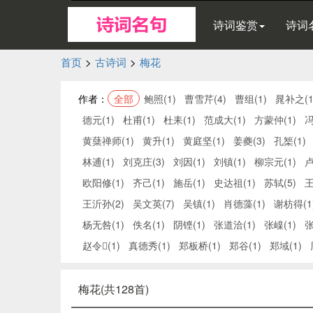
诗词鉴赏
诗词
首页
>
古诗词
>
梅花
作者：
全部
鲍照(1)
曹雪芹(4)
曹组(1)
晁补之(1
德元(1)
杜甫(1)
杜耒(1)
范成大(1)
方蒙仲(1)
冯
黄蘖禅师(1)
黄升(1)
黄庭坚(1)
姜夔(3)
孔榘(1)
林逋(1)
刘克庄(3)
刘因(1)
刘镇(1)
柳宗元(1)
卢
欧阳修(1)
齐己(1)
施岳(1)
史达祖(1)
苏轼(5)
王
王沂孙(2)
吴文英(7)
吴镇(1)
肖德藻(1)
谢枋得(1
杨无咎(1)
佚名(1)
阴铿(1)
张道洽(1)
张嵲(1)
张
赵令(1)
真德秀(1)
郑板桥(1)
郑谷(1)
郑域(1)
梅花(共128首)