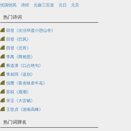
忧国忧民
诗经
元曲三百首
元日
元旦
热门诗词
田登《次泾毕渡小憩山寺》
田登《巴风》
田登《元宵》
李禺《两相思》
释道潜《口占绝句》
李叔同《送别》
倪瓒《客舍咏牵牛花》
苏轼《观潮》
宋玉《大言赋》
王世贞《游南高峰》
热门词牌名