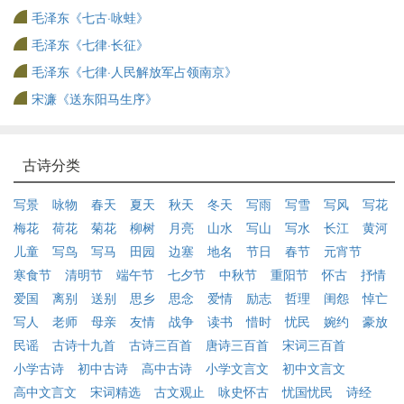
毛泽东《七古·咏蛙》
毛泽东《七律·长征》
毛泽东《七律·人民解放军占领南京》
宋濂《送东阳马生序》
古诗分类
写景
咏物
春天
夏天
秋天
冬天
写雨
写雪
写风
写花
梅花
荷花
菊花
柳树
月亮
山水
写山
写水
长江
黄河
儿童
写鸟
写马
田园
边塞
地名
节日
春节
元宵节
寒食节
清明节
端午节
七夕节
中秋节
重阳节
怀古
抒情
爱国
离别
送别
思乡
思念
爱情
励志
哲理
闺怨
悼亡
写人
老师
母亲
友情
战争
读书
惜时
忧民
婉约
豪放
民谣
古诗十九首
古诗三百首
唐诗三百首
宋词三百首
小学古诗
初中古诗
高中古诗
小学文言文
初中文言文
高中文言文
宋词精选
古文观止
咏史怀古
忧国忧民
诗经