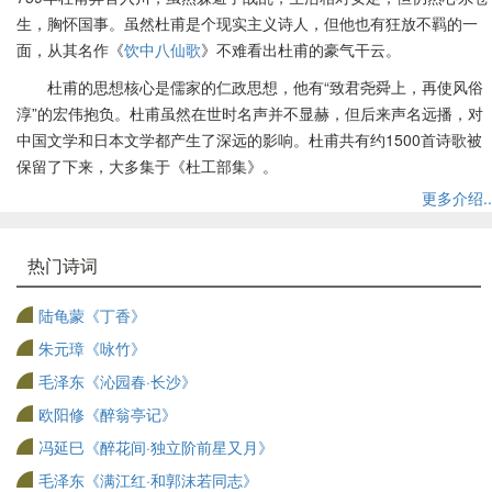
生，胸怀国事。虽然杜甫是个现实主义诗人，但他也有狂放不羁的一
面，从其名作《
饮中八仙歌
》不难看出杜甫的豪气干云。
杜甫的思想核心是儒家的仁政思想，他有“致君尧舜上，再使风俗
淳”的宏伟抱负。杜甫虽然在世时名声并不显赫，但后来声名远播，对
中国文学和日本文学都产生了深远的影响。杜甫共有约1500首诗歌被
保留了下来，大多集于《杜工部集》。
更多介绍..
热门诗词
陆龟蒙《丁香》
朱元璋《咏竹》
毛泽东《沁园春·长沙》
欧阳修《醉翁亭记》
冯延巳《醉花间·独立阶前星又月》
毛泽东《满江红·和郭沫若同志》