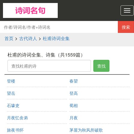
诗
词
名
搜索
句
导
首页
>
古代诗人
>
杜甫诗词全集
航
杜甫的诗词全集、诗集（共1559篇）
查找
登楼
春望
望岳
登高
石壕吏
蜀相
月夜忆舍弟
月夜
旅夜书怀
茅屋为秋风所破歌