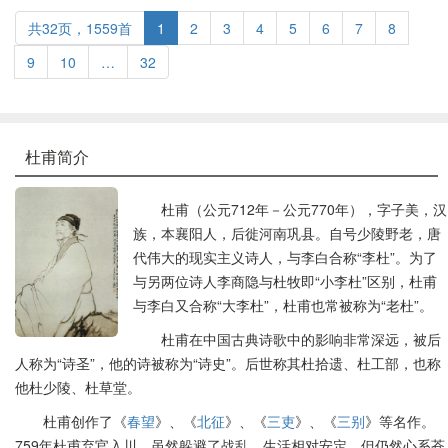
共32页，1559首
1
2
3
4
5
6
7
8
9
10
…
32
杜甫简介
杜甫（公元712年－公元770年），字子美，汉
族，本襄阳人，后徙河南巩县。自号少陵野老，唐
代伟大的现实主义诗人，与李白合称“李杜”。为了
与另两位诗人李商隐与杜牧即“小李杜”区别，杜甫
与李白又合称“大李杜”，杜甫也常被称为“老杜”。
杜甫在中国古典诗歌中的影响非常深远，被后
人称为“诗圣”，他的诗被称为“诗史”。后世称其杜拾遗、杜工部，也称
他杜少陵、杜草堂。
杜甫创作了《
春望
》、《
北征
》、《
三吏
》、《
三别
》等名作。
759年杜甫弃官入川，虽然躲避了战乱，生活相对安定，但仍然心系苍