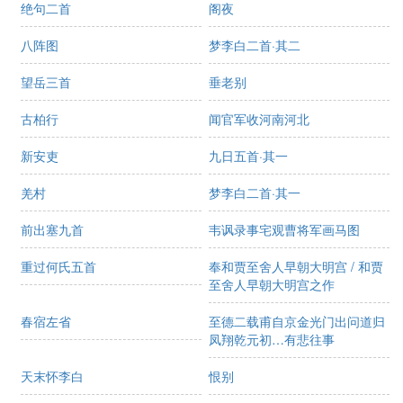
绝句二首
阁夜
八阵图
梦李白二首·其二
望岳三首
垂老别
古柏行
闻官军收河南河北
新安吏
九日五首·其一
羌村
梦李白二首·其一
前出塞九首
韦讽录事宅观曹将军画马图
重过何氏五首
奉和贾至舍人早朝大明宫 / 和贾
至舍人早朝大明宫之作
春宿左省
至德二载甫自京金光门出问道归
凤翔乾元初…有悲往事
天末怀李白
恨别