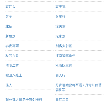
哀江头
哀王孙
客至
兵车行
北征
潼关吏
新婚别
无家别
春夜喜雨
别房太尉墓
秋兴八首
江南逢李龟年
清明二首
秋雨叹三首
赠卫八处士
丽人行
佳人
丹青引赠曹将军霸 / 丹青引赠曹
霸将军
观公孙大娘弟子舞剑器行
曲江二首