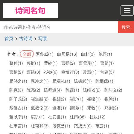
诗
词
名
搜索
句
导
首页
>
古诗词
>
写景
航
作者：
全部
阿鲁威(1)
白居易(16)
白朴(3)
鲍照(1)
蔡伸(1)
蔡挺(1)
曹豳(1)
曹操(2)
曹雪芹(1)
曹勋(1)
曹植(2)
曹组(3)
岑参(6)
查慎行(3)
常慧(1)
常建(3)
晁补之(1)
晁冲之(1)
晁端礼(1)
陈德武(1)
陈继儒(1)
陈克(3)
陈亮(2)
陈师道(4)
陈霆(1)
陈维崧(2)
陈与义(2)
陈子龙(2)
崔道融(2)
崔颢(2)
崔护(1)
崔曙(1)
崔涂(1)
戴复古(1)
戴叔伦(3)
道潜(1)
德隐(1)
邓牧(1)
邓剡(2)
董以宁(1)
窦巩(1)
杜安世(1)
杜甫(38)
杜牧(12)
杜审言(1)
杜荀鹤(3)
段克己(1)
范成大(6)
范云(1)