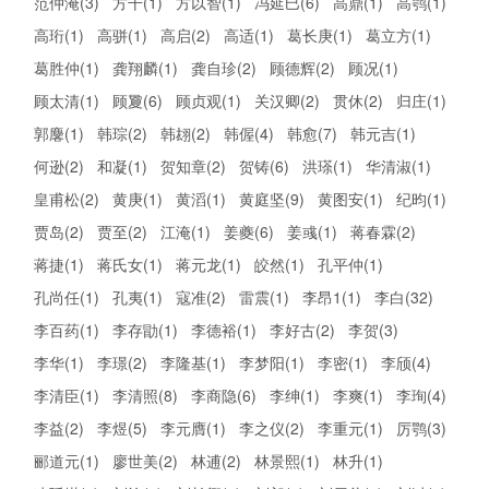
范仲淹(3)
方干(1)
方以智(1)
冯延巳(6)
高鼎(1)
高鹗(1)
高珩(1)
高骈(1)
高启(2)
高适(1)
葛长庚(1)
葛立方(1)
葛胜仲(1)
龚翔麟(1)
龚自珍(2)
顾德辉(2)
顾况(1)
顾太清(1)
顾夐(6)
顾贞观(1)
关汉卿(2)
贯休(2)
归庄(1)
郭麐(1)
韩琮(2)
韩翃(2)
韩偓(4)
韩愈(7)
韩元吉(1)
何逊(2)
和凝(1)
贺知章(2)
贺铸(6)
洪瑹(1)
华清淑(1)
皇甫松(2)
黄庚(1)
黄滔(1)
黄庭坚(9)
黄图安(1)
纪昀(1)
贾岛(2)
贾至(2)
江淹(1)
姜夔(6)
姜彧(1)
蒋春霖(2)
蒋捷(1)
蒋氏女(1)
蒋元龙(1)
皎然(1)
孔平仲(1)
孔尚任(1)
孔夷(1)
寇准(2)
雷震(1)
李昂1(1)
李白(32)
李百药(1)
李存勖(1)
李德裕(1)
李好古(2)
李贺(3)
李华(1)
李璟(2)
李隆基(1)
李梦阳(1)
李密(1)
李颀(4)
李清臣(1)
李清照(8)
李商隐(6)
李绅(1)
李爽(1)
李珣(4)
李益(2)
李煜(5)
李元膺(1)
李之仪(2)
李重元(1)
厉鹗(3)
郦道元(1)
廖世美(2)
林逋(2)
林景熙(1)
林升(1)