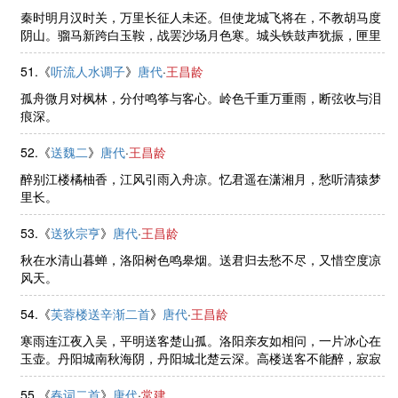
秦时明月汉时关，万里长征人未还。但使龙城飞将在，不教胡马度
阴山。骝马新跨白玉鞍，战罢沙场月色寒。城头铁鼓声犹振，匣里
金刀血未干。
51.《
听流人水调子
》
唐代
·
王昌龄
孤舟微月对枫林，分付鸣筝与客心。岭色千重万重雨，断弦收与泪
痕深。
52.《
送魏二
》
唐代
·
王昌龄
醉别江楼橘柚香，江风引雨入舟凉。忆君遥在潇湘月，愁听清猿梦
里长。
53.《
送狄宗亨
》
唐代
·
王昌龄
秋在水清山暮蝉，洛阳树色鸣皋烟。送君归去愁不尽，又惜空度凉
风天。
54.《
芙蓉楼送辛渐二首
》
唐代
·
王昌龄
寒雨连江夜入吴，平明送客楚山孤。洛阳亲友如相问，一片冰心在
玉壶。丹阳城南秋海阴，丹阳城北楚云深。高楼送客不能醉，寂寂
寒江明月心。
55.《
春词二首
》
唐代
·
常建