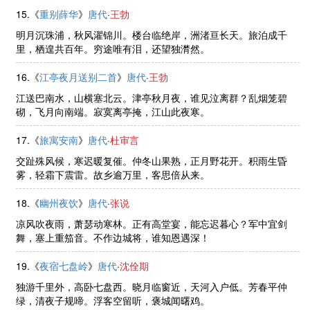
15.《
重别薛华
》
唐代
·
王勃
明月沉珠浦，秋风濯锦川。楼台临绝岸，洲渚亘长天。旅泊成千
里，栖遑共百年。穷途唯有泪，还望独潸然。
16.《
江亭夜月送别二首
》
唐代
·
王勃
江送巴南水，山横塞北云。津亭秋月夜，谁见泣离群？乱烟笼碧
砌，飞月向南端。寂寞离亭掩，江山此夜寒。
17.《
旅寓安南
》
唐代
·
杜审言
交趾殊风候，寒迟暖复催。仲冬山果熟，正月野花开。积雨生昏
雾，轻霜下震雷。故乡逾万里，客思倍从来。
18.《
幽州夜饮
》
唐代
·
张说
凉风吹夜雨，萧瑟动寒林。正有高堂宴，能忘迟暮心？军中宜剑
舞，塞上重笳音。不作边城将，谁知恩遇深！
19.《
夜宿七盘岭
》
唐代
·
沈佺期
独游千里外，高卧七盘西。晓月临窗近，天河入户低。芳春平仲
绿，清夜子规啼。浮客空留听，褒城闻曙鸡。