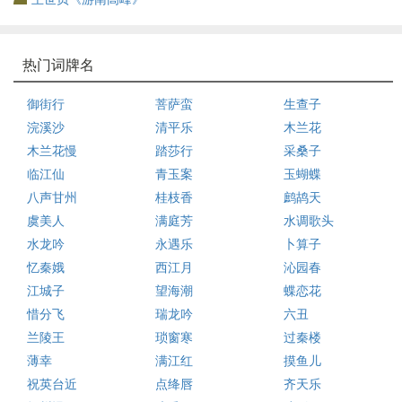
热门词牌名
御街行
菩萨蛮
生查子
浣溪沙
清平乐
木兰花
木兰花慢
踏莎行
采桑子
临江仙
青玉案
玉蝴蝶
八声甘州
桂枝香
鹧鸪天
虞美人
满庭芳
水调歌头
水龙吟
永遇乐
卜算子
忆秦娥
西江月
沁园春
江城子
望海潮
蝶恋花
惜分飞
瑞龙吟
六丑
兰陵王
琐窗寒
过秦楼
薄幸
满江红
摸鱼儿
祝英台近
点绛唇
齐天乐