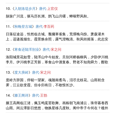
10.《
入朝洛堤步月
》
唐代
·
上官仪
脉脉广川流，驱马历长洲。鹊飞山月曙，蝉噪野风秋。
11.《
秋晚登古城
》
唐代
·
李百药
日落征途远，怅然临古城。颓墉寒雀集，荒堞晚乌惊。萧森灌木
上，迢递孤烟生。霞景焕余照，露气澄晚清。秋风转摇落，此志安
可平！
12.《
寒食还陆浑别业
》
唐代
·
宋之问
洛阳城里花如雪，陆浑山中今始发。旦别河桥杨柳风，夕卧伊川桃
李月。伊川桃李正芳新，寒食山中酒复春。野老不知尧舜力，酣歌
一曲太平人。
13.《
度大庾岭
》
唐代
·
宋之问
度岭方辞国，停轺一望家。魂随南翥鸟，泪尽北枝花。山雨初含
霁，江云欲变霞。但令归有日，不敢恨长沙。
14.《
滕王阁诗
》
唐代
·
王勃
滕王高阁临江渚，佩玉鸣鸾罢歌舞。画栋朝飞南浦云，珠帘暮卷西
山雨。闲云潭影日悠悠，物换星移几度秋。阁中帝子今何在？槛外
长江空自流。