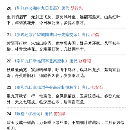
20.《
和张燕公湘中九日登高
》
唐代
·
阴行先
重阳初启节，无射正飞灰。寂寞风蝉至，连翩霜雁来。山棠红叶
下，岸菊紫花开。今日桓公座，多愧孟嘉才。
21.《
岁晚还京台望城阙成口号先赠交亲
》
唐代
·
卢僎
紫陌开行树，朱城出晚霞。犹怜惯去国，疑是梦还家。风弱知催
柳，林青觉待花。交亲望归骑，几处拥年华。
22.《
奉和九日幸临渭亭登高应制
》
唐代
·
赵彦昭
秋豫凝仙览，宸游转翠华。呼鹰下鸟路，戏马出龙沙。紫菊宜新
寿，丹萸辟旧邪。须陪长久宴，岁岁奉吹花。
23.《
奉和九日幸临渭亭登高应制得枝字
》
唐代
·
韦安石
重九开秋节，得一动宸仪。金风飘菊蕊，玉露泫萸枝。睿览八纮
外，天文七曜披。临深应在即，居高岂忘危。
24.《
咏柳 / 柳枝词
》
唐代
·
贺知章
碧玉妆成一树高，万条垂下绿丝绦。不知细叶谁裁出，二月春风似
剪刀。