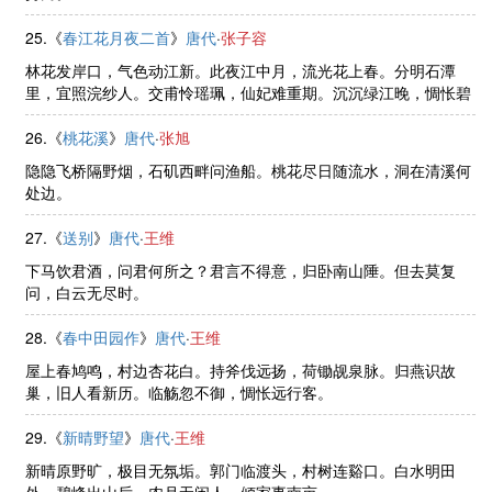
25.《
春江花月夜二首
》
唐代
·
张子容
林花发岸口，气色动江新。此夜江中月，流光花上春。分明石潭
里，宜照浣纱人。交甫怜瑶珮，仙妃难重期。沉沉绿江晚，惆怅碧
云姿。初逢花上月，言是弄珠时。
26.《
桃花溪
》
唐代
·
张旭
隐隐飞桥隔野烟，石矶西畔问渔船。桃花尽日随流水，洞在清溪何
处边。
27.《
送别
》
唐代
·
王维
下马饮君酒，问君何所之？君言不得意，归卧南山陲。但去莫复
问，白云无尽时。
28.《
春中田园作
》
唐代
·
王维
屋上春鸠鸣，村边杏花白。持斧伐远扬，荷锄觇泉脉。归燕识故
巢，旧人看新历。临觞忽不御，惆怅远行客。
29.《
新晴野望
》
唐代
·
王维
新晴原野旷，极目无氛垢。郭门临渡头，村树连谿口。白水明田