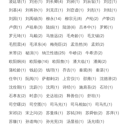
凌廷堪(1)
刘沧(1)
刘长卿(4)
刘昶(1)
刘辰翁(1)
刘过(1)
刘基(4)
刘将孙(1)
刘克庄(1)
刘昚虚(1)
刘彤(1)
刘铉(1)
刘因(1)
刘禹锡(5)
柳永(14)
柳宗元(8)
卢纶(2)
卢挚(2)
卢僎(1)
卢祖皋(3)
陆娟(1)
陆游(6)
吕本中(1)
罗邺(1)
罗元琦(1)
马戴(2)
马致远(2)
毛奇龄(1)
毛文锡(2)
毛熙震(4)
毛泽东(4)
梅尧臣(2)
孟浩然(9)
孟郊(2)
米芾(2)
秘演(1)
纳兰性德(25)
牛峤(2)
牛希济(2)
欧阳炯(6)
欧阳修(16)
欧阳詹(1)
潘大临(1)
潘阆(2)
蒲松龄(1)
钱起(2)
钱珝(1)
乔吉(1)
秦观(8)
秦湛(1)
任华(1)
阮阅(1)
萨都剌(2)
上官仪(1)
邵雍(1)
沈德潜(2)
沈佺期(1)
沈蔚(1)
沈周(1)
诗经(1)
施肩吾(2)
石玠(1)
石孝友(2)
时彦(1)
史达祖(2)
释善住(1)
舒坦(1)
司空曙(2)
司空图(1)
司马光(1)
司马相如(1)
司马扎(1)
宋祁(2)
宋之问(2)
苏曼殊(1)
苏轼(39)
苏舜钦(2)
苏庠(1)
苏辙(1)
孙道绚(1)
孙光宪(3)
汤显祖(1)
汤允绩(1)