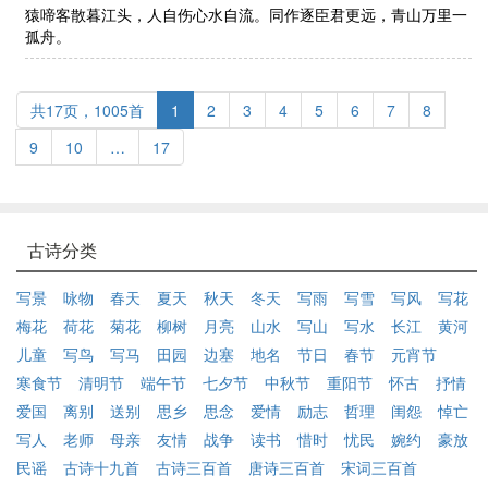
猿啼客散暮江头，人自伤心水自流。同作逐臣君更远，青山万里一
孤舟。
共17页，1005首
1
2
3
4
5
6
7
8
9
10
…
17
古诗分类
写景
咏物
春天
夏天
秋天
冬天
写雨
写雪
写风
写花
梅花
荷花
菊花
柳树
月亮
山水
写山
写水
长江
黄河
儿童
写鸟
写马
田园
边塞
地名
节日
春节
元宵节
寒食节
清明节
端午节
七夕节
中秋节
重阳节
怀古
抒情
爱国
离别
送别
思乡
思念
爱情
励志
哲理
闺怨
悼亡
写人
老师
母亲
友情
战争
读书
惜时
忧民
婉约
豪放
民谣
古诗十九首
古诗三百首
唐诗三百首
宋词三百首