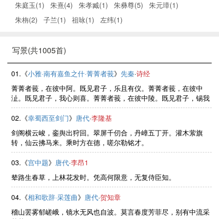
朱庭玉(1)
朱熹(4)
朱孝臧(1)
朱彝尊(5)
朱元璋(1)
朱栴(2)
子兰(1)
祖咏(1)
左纬(1)
写景(共1005首)
01.《
小雅·南有嘉鱼之什·菁菁者莪
》
先秦
·
诗经
菁菁者莪，在彼中阿。既见君子，乐且有仪。菁菁者莪，在彼中
沚。既见君子，我心则喜。菁菁者莪，在彼中陵。既见君子，锡我
百朋。泛泛杨舟，载沉载浮。既见君子，我心则休。
02.《
幸蜀西至剑门
》
唐代
·
李隆基
剑阁横云峻，銮舆出狩回。翠屏千仞合，丹嶂五丁开。灌木萦旗
转，仙云拂马来。乘时方在德，嗟尔勒铭才。
03.《
宫中题
》
唐代
·
李昂1
辇路生春草，上林花发时。凭高何限意，无复侍臣知。
04.《
相和歌辞·采莲曲
》
唐代
·
贺知章
稽山罢雾郁嵯峨，镜水无风也自波。莫言春度芳菲尽，别有中流采