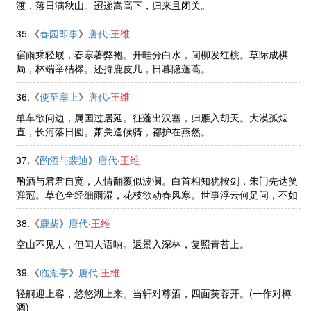
渡，落日满秋山。迢递嵩高下，归来且闭关。
35.《
春园即事
》
唐代
·
王维
宿雨乘轻屐，春寒著弊袍。开畦分白水，间柳发红桃。草际成棋
局，林端举桔槔。还持鹿皮几，日暮隐蓬蒿。
36.《
使至塞上
》
唐代
·
王维
单车欲问边，属国过居延。征蓬出汉塞，归雁入胡天。大漠孤烟
直，长河落日圆。萧关逢候骑，都护在燕然。
37.《
酌酒与裴迪
》
唐代
·
王维
酌酒与君君自宽，人情翻覆似波澜。白首相知犹按剑，朱门先达笑
弹冠。草色全经细雨湿，花枝欲动春风寒。世事浮云何足问，不如
高卧且加餐。
38.《
鹿柴
》
唐代
·
王维
空山不见人，但闻人语响。返景入深林，复照青苔上。
39.《
临湖亭
》
唐代
·
王维
轻舸迎上客，悠悠湖上来。当轩对尊酒，四面芙蓉开。(一作对樽
酒)