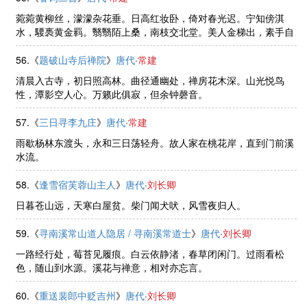
菀菀黄柳丝，濛濛杂花垂。日高红妆卧，倚对春光迟。宁知傍淇
水，騕褭黄金羁。翳翳陌上桑，南枝交北堂。美人金梯出，素手自
提筐。非但畏蚕饥，盈盈娇路傍。
56.《
题破山寺后禅院
》
唐代
·
常建
清晨入古寺，初日照高林。曲径通幽处，禅房花木深。山光悦鸟
性，潭影空人心。万籁此俱寂，但余钟磬音。
57.《
三日寻李九庄
》
唐代
·
常建
雨歇杨林东渡头，永和三日荡轻舟。故人家在桃花岸，直到门前溪
水流。
58.《
逢雪宿芙蓉山主人
》
唐代
·
刘长卿
日暮苍山远，天寒白屋贫。柴门闻犬吠，风雪夜归人。
59.《
寻南溪常山道人隐居 / 寻南溪常道士
》
唐代
·
刘长卿
一路经行处，莓苔见履痕。白云依静渚，春草闭闲门。过雨看松
色，随山到水源。溪花与禅意，相对亦忘言。
60.《
重送裴郎中贬吉州
》
唐代
·
刘长卿