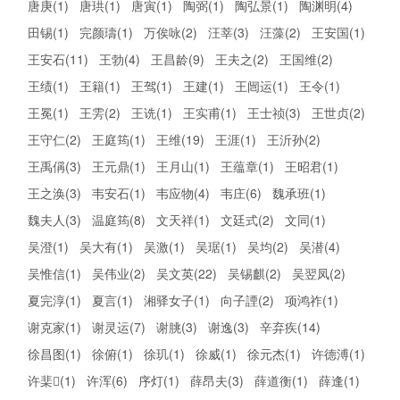
唐庚(1)
唐珙(1)
唐寅(1)
陶弼(1)
陶弘景(1)
陶渊明(4)
田锡(1)
完颜璹(1)
万俟咏(2)
汪莘(3)
汪藻(2)
王安国(1)
王安石(11)
王勃(4)
王昌龄(9)
王夫之(2)
王国维(2)
王绩(1)
王籍(1)
王驾(1)
王建(1)
王闿运(1)
王令(1)
王冕(1)
王雱(2)
王诜(1)
王实甫(1)
王士祯(3)
王世贞(2)
王守仁(2)
王庭筠(1)
王维(19)
王涯(1)
王沂孙(2)
王禹偁(3)
王元鼎(1)
王月山(1)
王蕴章(1)
王昭君(1)
王之涣(3)
韦安石(1)
韦应物(4)
韦庄(6)
魏承班(1)
魏夫人(3)
温庭筠(8)
文天祥(1)
文廷式(2)
文同(1)
吴澄(1)
吴大有(1)
吴激(1)
吴琚(1)
吴均(2)
吴潜(4)
吴惟信(1)
吴伟业(2)
吴文英(22)
吴锡麒(2)
吴翌凤(2)
夏完淳(1)
夏言(1)
湘驿女子(1)
向子諲(2)
项鸿祚(1)
谢克家(1)
谢灵运(7)
谢朓(3)
谢逸(3)
辛弃疾(14)
徐昌图(1)
徐俯(1)
徐玑(1)
徐威(1)
徐元杰(1)
许德溥(1)
许棐(1)
许浑(6)
序灯(1)
薛昂夫(3)
薛道衡(1)
薛逢(1)