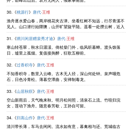
外，碧峰出山后。农月无闲人，倾家事南亩。
30.《
桃源行
》
唐代
·
王维
渔舟逐水爱山春，两岸桃花夹古津。坐看红树不知远，行尽青溪不
见人。山口潜行始隈隩，山开旷望旋平陆。遥看一处攒云树，近入
千家散花竹。樵客初传汉姓名，居人未改秦衣服。居人共住武陵
源，还从物外起田园。月明松下 ......
31.《
辋川闲居赠裴秀才迪
》
唐代
·
王维
寒山转苍翠，秋水日潺湲。倚杖柴门外，临风听暮蝉。渡头馀落
日，墟里上孤烟。复值接舆醉，狂歌五柳前。
32.《
过香积寺
》
唐代
·
王维
不知香积寺，数里入云峰。古木无人径，深山何处钟。泉声咽危
石，日色冷青松。薄暮空潭曲，安禅制毒龙。
33.《
山居秋暝
》
唐代
·
王维
空山新雨后，天气晚来秋。明月松间照，清泉石上流。竹喧归浣
女，莲动下渔舟。随意春芳歇，王孙自可留。
34.《
归嵩山作
》
唐代
·
王维
清川带长薄，车马去闲闲。流水如有意，暮禽相与还。荒城临古