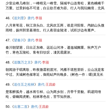
少室众峰几峰别，一峰晴见一峰雪。隔城半山连青松，素色峨峨千
万重。过景斜临不可道，白云欲尽难为容。行人与我玩幽境，北风
切切吹衣冷。惜别浮桥驻马时，举头试望南山岭。
46.《
送刘昱
》
唐代
·
李颀
八月寒苇花，秋江浪头白。北风吹五两，谁是浔阳客。鸬鹚山头微
雨晴，扬州郭里暮潮生。行人夜宿金陵渚，试听沙边有雁声。
47.《
望秦川
》
唐代
·
李颀
秦川朝望迥，日出正东峰。远近山河净，逶迤城阙重。秋声万户
竹，寒色五陵松。客有归欤叹，凄其霜露浓。
48.《
送魏万之京
》
唐代
·
李颀
朝闻游子唱离歌，昨夜微霜初渡河。鸿雁不堪愁里听，云山况是客
中过。关城树色催寒近，御苑砧声向晚多。(树色一作：曙)莫见长
安行乐处，空令岁月易蹉跎。
49.《
送任五之桂林
》
唐代
·
王昌龄
楚客醉孤舟，越水将引棹。山为两乡别，月带千里貌。羁谴同缯
纶，僻幽闻虎豹。桂林寒色在，苦节知所效。
50.《
出塞二首
》
唐代
·
王昌龄