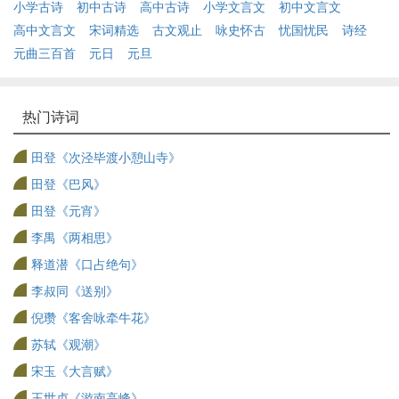
小学古诗
初中古诗
高中古诗
小学文言文
初中文言文
高中文言文
宋词精选
古文观止
咏史怀古
忧国忧民
诗经
元曲三百首
元日
元旦
热门诗词
田登《次泾毕渡小憩山寺》
田登《巴风》
田登《元宵》
李禺《两相思》
释道潜《口占绝句》
李叔同《送别》
倪瓒《客舍咏牵牛花》
苏轼《观潮》
宋玉《大言赋》
王世贞《游南高峰》