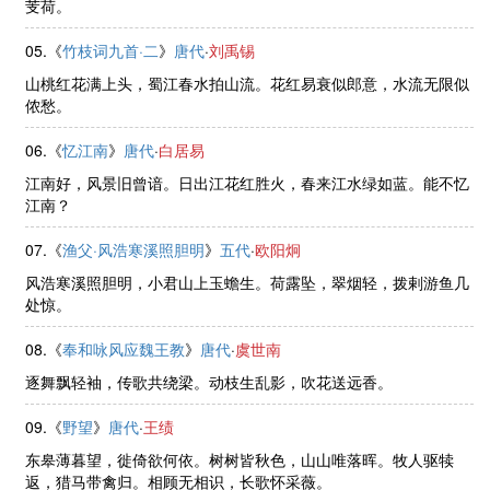
芰荷。
05.《
竹枝词九首·二
》
唐代
·
刘禹锡
山桃红花满上头，蜀江春水拍山流。花红易衰似郎意，水流无限似
侬愁。
06.《
忆江南
》
唐代
·
白居易
江南好，风景旧曾谙。日出江花红胜火，春来江水绿如蓝。能不忆
江南？
07.《
渔父·风浩寒溪照胆明
》
五代
·
欧阳炯
风浩寒溪照胆明，小君山上玉蟾生。荷露坠，翠烟轻，拨剌游鱼几
处惊。
08.《
奉和咏风应魏王教
》
唐代
·
虞世南
逐舞飘轻袖，传歌共绕梁。动枝生乱影，吹花送远香。
09.《
野望
》
唐代
·
王绩
东皋薄暮望，徙倚欲何依。树树皆秋色，山山唯落晖。牧人驱犊
返，猎马带禽归。相顾无相识，长歌怀采薇。