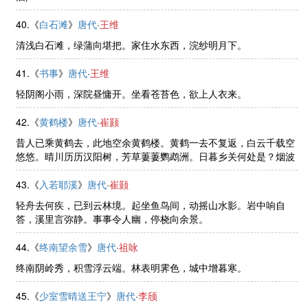
40.《
白石滩
》
唐代
·
王维
清浅白石滩，绿蒲向堪把。家住水东西，浣纱明月下。
41.《
书事
》
唐代
·
王维
轻阴阁小雨，深院昼慵开。坐看苍苔色，欲上人衣来。
42.《
黄鹤楼
》
唐代
·
崔颢
昔人已乘黄鹤去，此地空余黄鹤楼。黄鹤一去不复返，白云千载空
悠悠。晴川历历汉阳树，芳草萋萋鹦鹉洲。日暮乡关何处是？烟波
江上使人愁。
43.《
入若耶溪
》
唐代
·
崔颢
轻舟去何疾，已到云林境。起坐鱼鸟间，动摇山水影。岩中响自
答，溪里言弥静。事事令人幽，停桡向余景。
44.《
终南望余雪
》
唐代
·
祖咏
终南阴岭秀，积雪浮云端。林表明霁色，城中增暮寒。
45.《
少室雪晴送王宁
》
唐代
·
李颀