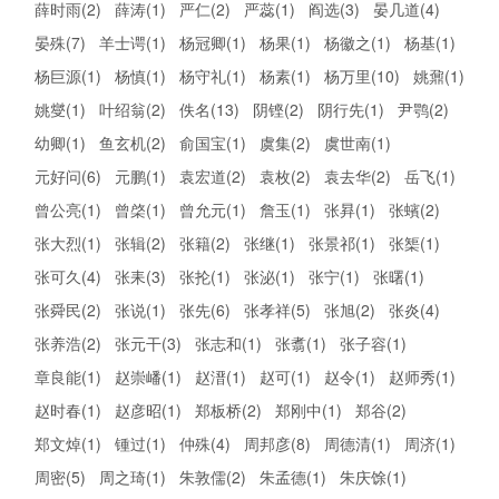
薛时雨(2)
薛涛(1)
严仁(2)
严蕊(1)
阎选(3)
晏几道(4)
晏殊(7)
羊士谔(1)
杨冠卿(1)
杨果(1)
杨徽之(1)
杨基(1)
杨巨源(1)
杨慎(1)
杨守礼(1)
杨素(1)
杨万里(10)
姚鼐(1)
姚燮(1)
叶绍翁(2)
佚名(13)
阴铿(2)
阴行先(1)
尹鹗(2)
幼卿(1)
鱼玄机(2)
俞国宝(1)
虞集(2)
虞世南(1)
元好问(6)
元鹏(1)
袁宏道(2)
袁枚(2)
袁去华(2)
岳飞(1)
曾公亮(1)
曾棨(1)
曾允元(1)
詹玉(1)
张昪(1)
张蠙(2)
张大烈(1)
张辑(2)
张籍(2)
张继(1)
张景祁(1)
张榘(1)
张可久(4)
张耒(3)
张抡(1)
张泌(1)
张宁(1)
张曙(1)
张舜民(2)
张说(1)
张先(6)
张孝祥(5)
张旭(2)
张炎(4)
张养浩(2)
张元干(3)
张志和(1)
张翥(1)
张子容(1)
章良能(1)
赵崇嶓(1)
赵溍(1)
赵可(1)
赵令(1)
赵师秀(1)
赵时春(1)
赵彦昭(1)
郑板桥(2)
郑刚中(1)
郑谷(2)
郑文焯(1)
锺过(1)
仲殊(4)
周邦彦(8)
周德清(1)
周济(1)
周密(5)
周之琦(1)
朱敦儒(2)
朱孟德(1)
朱庆馀(1)