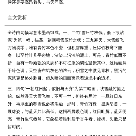
候还是要高昂着头，与天同高。
全文赏析
全诗由两幅写意水墨画组成。一、二句“雪压竹枝低，低下欲沾
泥”为第一幅，描摹、刻画积雪压竹之状：三九寒天，大雪纷飞，
万物凋零，唯有青竹本色不变，但积雪厚重，压得竹枝弯下腰
身，以至竹叶几乎碰地，沾染上污浊的泥土。可是，青竹低而不
折，自有一种顽强的意志和不可征服的韧性凝聚其中。这幅画属
于冷色调，天空密布铅灰色的浓云，积雪之中微见青枝，黑污的
泥浆更是格外刺目。但灰暗的画面寓意着逆境中的追求。
三、四句“一朝红日起，依旧与天齐”为第二幅画，状雪融竹挺之
貌。纵然漫天大雪飞舞，不可一世，但终有尽时，一旦红日东
升，再厚重的积雪也必将消融，那时，青竹万株，挺胸昂首，一
展雄姿，与蓝天共比高低。这幅画属暖色调，红日吐辉，蓝天明
亮，青竹生气盎然，它象征着胜利属于奋斗者，挫折、失败只是
暂时的。