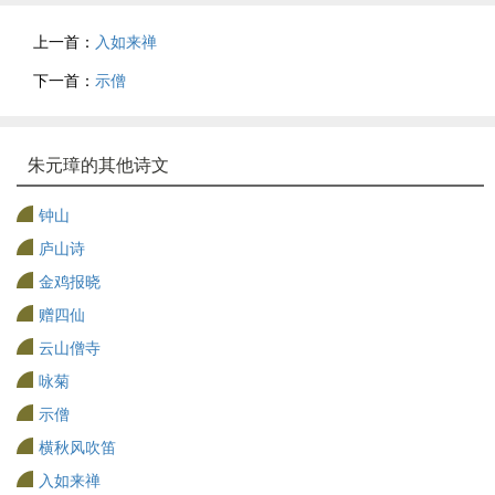
上一首：
入如来禅
下一首：
示僧
朱元璋的其他诗文
钟山
庐山诗
金鸡报晓
赠四仙
云山僧寺
咏菊
示僧
横秋风吹笛
入如来禅