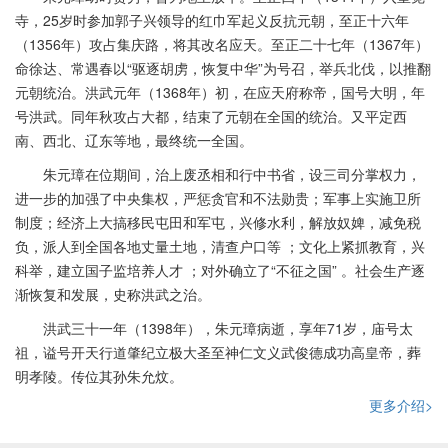
寺，25岁时参加郭子兴领导的红巾军起义反抗元朝，至正十六年
（1356年）攻占集庆路，将其改名应天。至正二十七年（1367年）
命徐达、常遇春以“驱逐胡虏，恢复中华”为号召，举兵北伐，以推翻
元朝统治。洪武元年（1368年）初，在应天府称帝，国号大明，年
号洪武。同年秋攻占大都，结束了元朝在全国的统治。又平定西
南、西北、辽东等地，最终统一全国。
朱元璋在位期间，治上废丞相和行中书省，设三司分掌权力，
进一步的加强了中央集权，严惩贪官和不法勋贵；军事上实施卫所
制度；经济上大搞移民屯田和军屯，兴修水利，解放奴婢，减免税
负，派人到全国各地丈量土地，清查户口等 ；文化上紧抓教育，兴
科举，建立国子监培养人才 ；对外确立了“不征之国” 。社会生产逐
渐恢复和发展，史称洪武之治。
洪武三十一年（1398年），朱元璋病逝，享年71岁，庙号太
祖，谥号开天行道肇纪立极大圣至神仁文义武俊德成功高皇帝，葬
明孝陵。传位其孙朱允炆。
更多介绍>