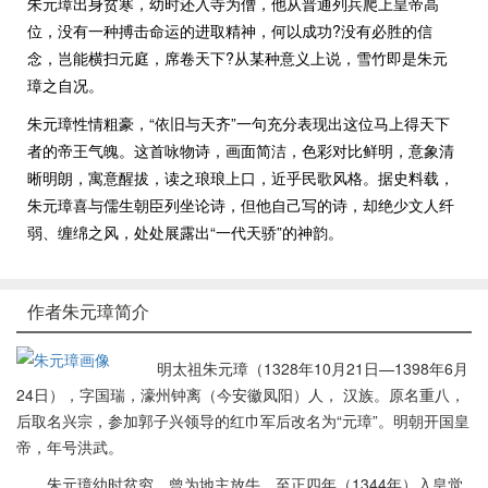
朱元璋出身贫寒，幼时还入寺为僧，他从普通列兵爬上皇帝高
位，没有一种搏击命运的进取精神，何以成功?没有必胜的信
念，岂能横扫元庭，席卷天下?从某种意义上说，雪竹即是朱元
璋之自况。
朱元璋性情粗豪，“依旧与天齐”一句充分表现出这位马上得天下
者的帝王气魄。这首咏物诗，画面简洁，色彩对比鲜明，意象清
晰明朗，寓意醒拔，读之琅琅上口，近乎民歌风格。据史料载，
朱元璋喜与儒生朝臣列坐论诗，但他自己写的诗，却绝少文人纤
弱、缠绵之风，处处展露出“一代天骄”的神韵。
作者朱元璋简介
明太祖朱元璋（1328年10月21日—1398年6月
24日），字国瑞，濠州钟离（今安徽凤阳）人， 汉族。原名重八，
后取名兴宗，参加郭子兴领导的红巾军后改名为“元璋”。明朝开国皇
帝，年号洪武。
朱元璋幼时贫穷，曾为地主放牛。至正四年（1344年）入皇觉