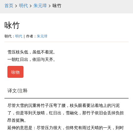
首页
>
明代
>
朱元璋
>
咏竹
咏竹
朝代：
明代
|
作者：
朱元璋
雪压枝头低，虽低不着泥。
一朝红日出，依旧与天齐。
咏物
译文/注释
尽管大雪的沉重将竹子压弯了腰，枝头眼看要沾着地上的污泥
了，但是等到天放晴，红日出，雪融化，那竹子依旧会丢掉负担
昂首挺胸。
延伸的意思是：尽管压力很大，但终究有雨过天晴的一天，到时