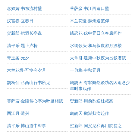
念奴娇·书东流村壁
菩萨蛮·书江西造口壁
汉宫春·立春日
木兰花慢·滁州送范倅
贺新郎·把酒长亭说
蝶恋花·戊申元日立春席间作
清平乐·题上卢桥
水调歌头·和马叔度游月波楼
青玉案·元夕
太常引·建康中秋夜为吕叔潜赋
木兰花慢·可怜今夕月
一剪梅·中秋元月
鹊桥仙·己酉山行书所见
鹧鸪天·有客慨然谈功名因追念少
年时事戏作
菩萨蛮·金陵赏心亭为叶丞相赋
贺新郎·用前韵送杜叔高
西江月·遣兴
鹧鸪天·鹅湖归病起作
清平乐·博山道中即事
贺新郎·同父见和再用韵答之