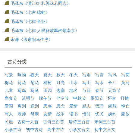
毛泽东《满江红·和郭沫若同志》
毛泽东《七古·咏蛙》
毛泽东《七律·长征》
毛泽东《七律·人民解放军占领南京》
宋濂《送东阳马生序》
古诗分类
写景
咏物
春天
夏天
秋天
冬天
写雨
写雪
写风
写花
梅花
荷花
菊花
柳树
月亮
山水
写山
写水
长江
黄河
儿童
写鸟
写马
田园
边塞
地名
节日
春节
元宵节
寒食节
清明节
端午节
七夕节
中秋节
重阳节
怀古
抒情
爱国
离别
送别
思乡
思念
爱情
励志
哲理
闺怨
悼亡
写人
老师
母亲
友情
战争
读书
惜时
忧民
婉约
豪放
民谣
古诗十九首
古诗三百首
唐诗三百首
宋词三百首
小学古诗
初中古诗
高中古诗
小学文言文
初中文言文