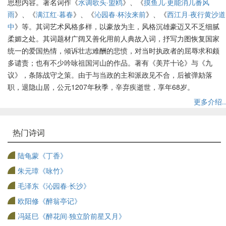
思想内容。著名词作《
水调歌头·盟鸥
》、《
摸鱼儿·更能消几番风
雨
》、《
满江红·暮春
》、《
沁园春·杯汝来前
》、《
西江月·夜行黄沙道
中
》等。其词艺术风格多样，以豪放为主，风格沉雄豪迈又不乏细腻
柔媚之处。其词题材广阔又善化用前人典故入词，抒写力图恢复国家
统一的爱国热情，倾诉壮志难酬的悲愤，对当时执政者的屈辱求和颇
多谴责；也有不少吟咏祖国河山的作品。著有《美芹十论》与《九
议》，条陈战守之策。由于与当政的主和派政见不合，后被弹劾落
职，退隐山居，公元1207年秋季，辛弃疾逝世，享年68岁。
更多介绍..
热门诗词
陆龟蒙《丁香》
朱元璋《咏竹》
毛泽东《沁园春·长沙》
欧阳修《醉翁亭记》
冯延巳《醉花间·独立阶前星又月》