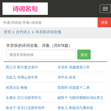
诗
词
名
搜索
句
导
首页
>
古代诗人
>
辛弃疾诗词全集
航
辛弃疾的诗词全集、诗集（共878篇）
查找
西江月·夜行黄沙道中
水龙吟·登建康赏心亭
丑奴儿·书博山道中壁
清平乐·村居
祝英台近·晚春
贺新郎·别茂嘉十二弟
永遇乐·京口北固亭怀古
破阵子·为陈同甫赋壮词以寄之
南乡子·登京口北固亭有怀
摸鱼儿·更能消几番风雨