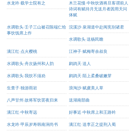
水龙吟·载学士院有之
木兰花慢·中秋饮酒将旦客谓前人
诗词有赋待月无送月者因用天问
体赋
水调歌头·壬子三山被召陈端仁给
浣溪沙·泉湖道中赴闽宪别诸君
事饮饯席上作
水调歌头·送杨民瞻
满江红·点火樱桃
江神子·赋梅寄余叔良
水调歌头·舟次扬州和人韵
鹧鸪天·送人
水调歌头·我饮不须劝
鹧鸪天·陌上柔桑破嫩芽
生查子·独游雨岩
浪淘沙·赋虞美人草
八声甘州·故将军饮罢夜归来
送湖南部曲
满江红·中秋寄远
好事近·中秋席上和王路钤
水龙吟·甲辰岁寿韩南涧尚书
满江红·送李正之提刑入蜀