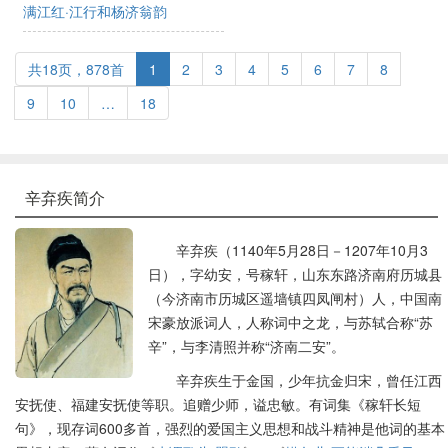
满江红·江行和杨济翁韵
共18页，878首
1
2
3
4
5
6
7
8
9
10
…
18
辛弃疾简介
辛弃疾（1140年5月28日－1207年10月3
日），字幼安，号稼轩，山东东路济南府历城县
（今济南市历城区遥墙镇四凤闸村）人，中国南
宋豪放派词人，人称词中之龙，与苏轼合称“苏
辛”，与李清照并称“济南二安”。
辛弃疾生于金国，少年抗金归宋，曾任江西
安抚使、福建安抚使等职。追赠少师，谥忠敏。有词集《稼轩长短
句》，现存词600多首，强烈的爱国主义思想和战斗精神是他词的基本