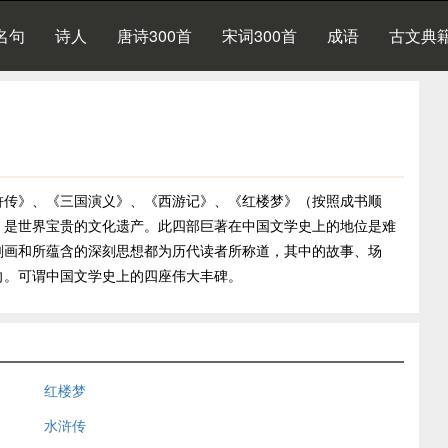
名句
诗人
唐诗300首
宋词300首
成语
古文典
浒传》、《三国演义》、《西游记》、《红楼梦》（按照成书顺
，是世界宝贵的文化遗产。此四部巨著在中国文学史上的地位是难
刻画和所蕴含的深刻思想都为历代读者所称道，其中的故事、场
向。可谓中国文学史上的四座伟大丰碑。
红楼梦
水浒传