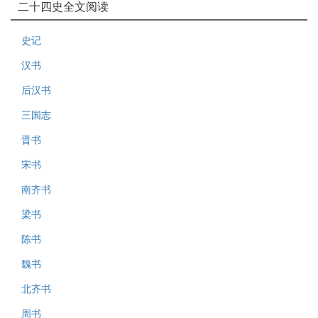
二十四史全文阅读
史记
汉书
后汉书
三国志
晋书
宋书
南齐书
梁书
陈书
魏书
北齐书
周书