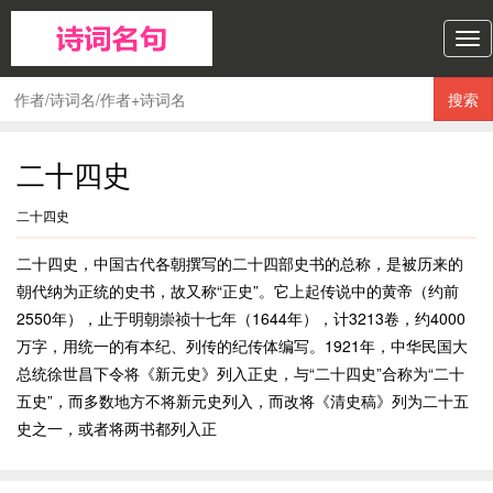
诗
词
名
搜索
句
导
航
二十四史
二十四史
二十四史，中国古代各朝撰写的二十四部史书的总称，是被历来的
朝代纳为正统的史书，故又称“正史”。它上起传说中的黄帝（约前
2550年），止于明朝崇祯十七年（1644年），计3213卷，约4000
万字，用统一的有本纪、列传的纪传体编写。1921年，中华民国大
总统徐世昌下令将《新元史》列入正史，与“二十四史”合称为“二十
五史”，而多数地方不将新元史列入，而改将《清史稿》列为二十五
史之一，或者将两书都列入正